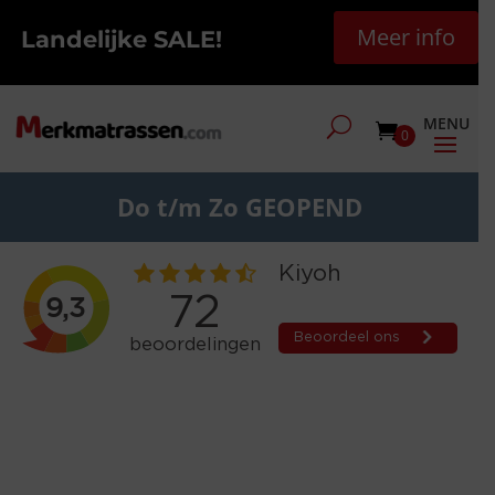
Meer info
Landelijke SALE!
0
Do t/m Zo GEOPEND