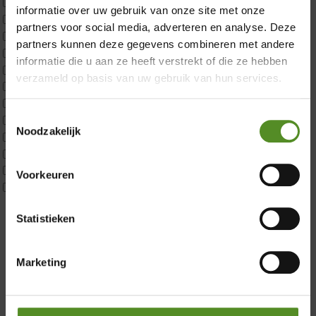
ErkendMatras 1 Pers
informatie over uw gebruik van onze site met onze
ErkendMatras 2 Pers
partners voor social media, adverteren en analyse. Deze
ErkendMatras twijfelaar product
partners kunnen deze gegevens combineren met andere
Matrassen
informatie die u aan ze heeft verstrekt of die ze hebben
Matrastopper 10cm
verzameld op basis van uw gebruik van hun services.
p350 1 Pers
p350 2 Pers
Toestemmingsselectie
p350 twijfelaar
Noodzakelijk
P650 1 pers
Showroom Breda
P650 25cm Tweepersoons een kern aanpasbaar
P650 Twijfelaar
Donderdag 12:00 – 17:00
Voorkeuren
Toppers
Vrijdag 12:00 – 17:00
Maatvoering
Zaterdag 12:00 – 17:00
Statistieken
1 persoon
2 personen
Zondag 12:00 – 17:00
2 personen split
Marketing
Twijfelaar
Materiaal
Koudschuim