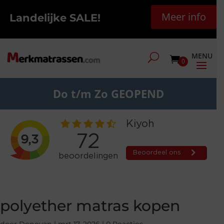
Meer info
Landelijke SALE!
0
Do t/m Zo GEOPEND
polyether matras kopen
door
Donovan
|
mrt 17, 2026
|
0 Reacties