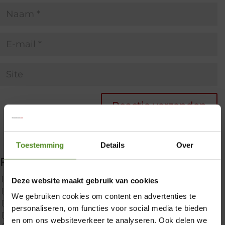
Toestemming
Details
Over
Filter producten
Uncategorized
Deze website maakt gebruik van cookies
2x p650 1pers
We gebruiken cookies om content en advertenties te
Custom
×
personaliseren, om functies voor social media te bieden
CustomBoxspring
en om ons websiteverkeer te analyseren. Ook delen we