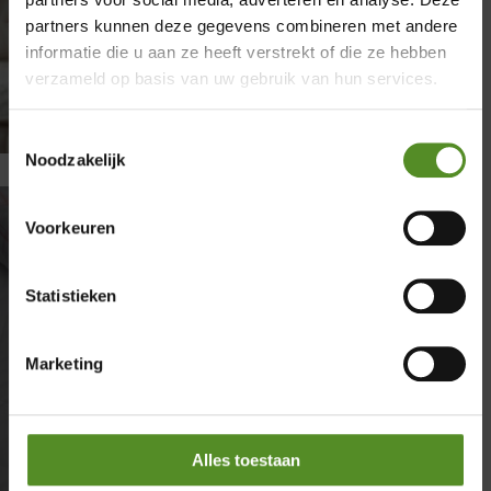
×
partners kunnen deze gegevens combineren met andere
informatie die u aan ze heeft verstrekt of die ze hebben
Showroom Breda
verzameld op basis van uw gebruik van hun services.
Donderdag 12:00 – 17:00
Toestemmingsselectie
Vrijdag 12:00 – 17:00
Noodzakelijk
Zaterdag 12:00 – 17:00
Zondag 12:00 – 17:00
Voorkeuren
Kindermatras kopen
Statistieken
door
Donovan
|
maart 3, 2026
|
Matrassen
| 0
reacties
Marketing
Kindermatras kopen: waar let u op bij allergie
en veiligheid? Een kindermatras kopen vraagt
om aandacht voor gezondheid en comfort.
Kinderen slapen veel uren per dag. Hun
Alles toestaan
lichaam groeit snel. De juiste ondersteuning