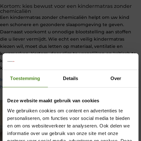
Kortom: kies bewust voor een kindermatras zonder
chemicaliën
Een kindermatras zonder chemicaliën helpt om uw kind
een schonere en gezondere slaapomgeving te geven.
Daarnaast voorkomt u onnodige blootstelling aan stoffen
die u liever vermijdt. Wie echt een veilig kindermatras
kiezen wil, moet dus letten op materiaal, ventilatie en
keurmerken. Kortom, door slim te vergelijken en kritisch te
kiezen, beperkt u het risico op schadelijke stoffen
kindermatras en investeert u direct in beter slaapcomfort.
Toestemming
Details
Over
Invloed schooltijd op slaap: waarom latere schooltijden
helpen
.
Deze website maakt gebruik van cookies
We gebruiken cookies om content en advertenties te
personaliseren, om functies voor social media te bieden
en om ons websiteverkeer te analyseren. Ook delen we
informatie over uw gebruik van onze site met onze
partners voor social media, adverteren en analyse. Deze