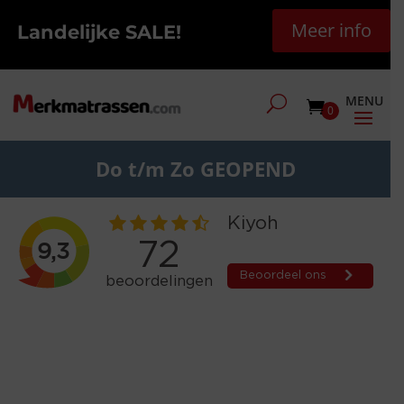
Meer info
Landelijke SALE!
0
Do t/m Zo GEOPEND