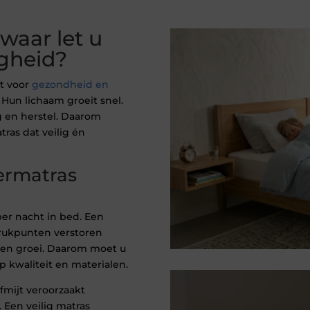
waar let u
igheid?
t voor
gezondheid en
 Hun lichaam groeit snel.
 en herstel. Daarom
ras dat veilig én
ermatras
per nacht in bed. Een
rukpunten verstoren
e en groei. Daarom moet u
p kwaliteit en materialen.
fmijt veroorzaakt
 Een veilig matras