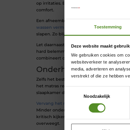
op irritaties. Bij een kindermatras kopen dra
comfort.
Een afneembare hoes vergemakkelijkt ond
Toestemming
wassen vermindert allergenen
. Minder alle
slapen. Zo blijft het beste kindermatras lang
Let daarnaast op stevigheid. Te zacht geeft
Deze website maakt gebruik
hard belemmert comfort. Het beste matras 
We gebruiken cookies om cont
combineert ondersteuning met veerkracht.
websiteverkeer te analyseren
Onderhoud en vervang
media, adverteren en analys
verstrekt of die ze hebben v
Zelfs het beste kindermatras 90×200 heeft 
het matras regelmatig om slijtage te verdele
Toestemmingsselectie
slaapkamer dagelijks. Frisse lucht verminder
Noodzakelijk
Vervang het matras tijdig.
Een versleten kern
Minder ondersteuning beïnvloedt de wervel
kritisch kijken essentieel wanneer u een k
overweegt.