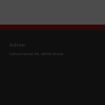
Adres:
Catharinatraat 9B, 4811XD Breda