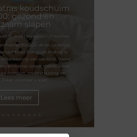
atras koudschuim
00: gezond en
rzaam slapen
art 17, 2026
|
Matrassen
| 0 reacties
rmatras 90x200: de beste keuze
e nachtrust Een goed matras is
e ontwikkeling van uw kind. Vooral
kindermatras wordt steeds vaker
ge comfort, ondersteuning en
 Zeker wanneer u kijkt...
Lees meer