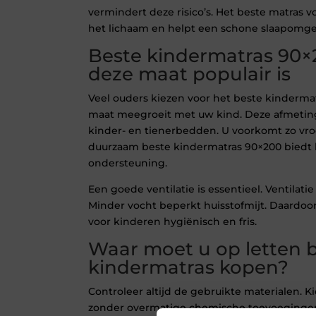
vermindert deze risico’s. Het beste matras 
het lichaam en helpt een schone slaapomg
Beste kindermatras 90
deze maat populair is
Veel ouders kiezen voor het beste kinderm
maat meegroeit met uw kind. Deze afmeting
kinder- en tienerbedden. U voorkomt zo vro
duurzaam beste kindermatras 90×200 biedt 
ondersteuning.
Een goede ventilatie is essentieel. Ventilati
Minder vocht beperkt huisstofmijt. Daardoor 
voor kinderen hygiënisch en fris.
Waar moet u op letten b
kindermatras kopen?
Controleer altijd de gebruikte materialen. 
zonder overmatige chemische toevoegingen.