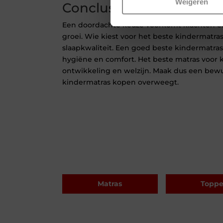
Weigeren
Conclusie
Een doordachte keuze voorkomt klachten e
groei. Wie kiest voor het beste kindermatras,
slaapkwaliteit. Een goed beste kindermatras
hygiëne en comfort. Het beste matras voor
ontwikkeling en welzijn. Maak dus een bew
kindermatras kopen overweegt.
Matras
Toppe