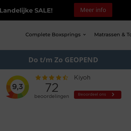
Meer info
Landelijke SALE!
Complete Boxsprings
Matrassen & T
Do t/m Zo GEOPEND