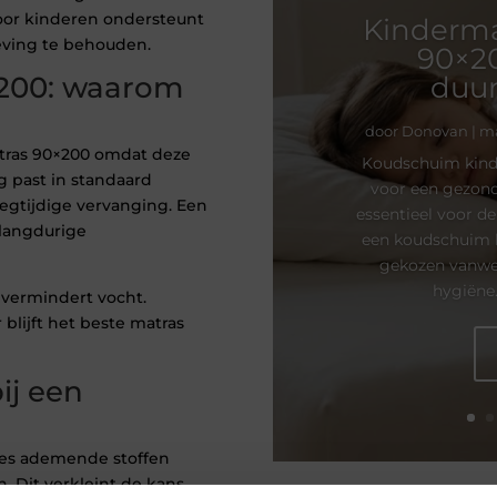
voor kinderen ondersteunt
Kinderm
eving te behouden.
90×2
duu
×200: waarom
door
Donovan
|
ma
atras 90×200 omdat deze
Koudschuim kinde
 past in standaard
voor een gezond
egtijdige vervanging. Een
essentieel voor d
langdurige
een koudschuim 
gekozen vanwe
hygiëne.
e vermindert vocht.
blijft het beste matras
ij een
Kies ademende stoffen
 Dit verkleint de kans