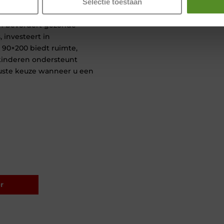
Selectie toestaan
n bevordert gezonde
 investeert in
 90×200 biedt ruimte,
 kinderen ondersteunt
uste keuze wanneer u een
r