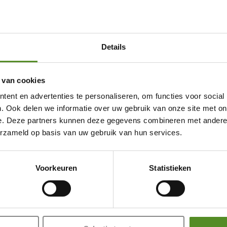
ait het om veiligheid én
erhoud.
Regelmatig
Details
rgenen betekent rustiger
er schoon en effectief.
 onvoldoende steun. Te
 van cookies
Showroom Breda
voor kinderen
ent en advertenties te personaliseren, om functies voor social
Donderdag 12:00 – 17:00
. Ook delen we informatie over uw gebruik van onze site met on
ing
Vrijdag 12:00 – 17:00
e. Deze partners kunnen deze gegevens combineren met andere i
erzameld op basis van uw gebruik van hun services.
Zaterdag 12:00 – 17:00
onderhoud nodig. Draai
n. Ventileer de
Zondag 12:00 – 17:00
t vocht en bacteriën.
Voorkeuren
Statistieken
 verliest ondersteuning.
kolom. Daarom blijft
indermatras kopen