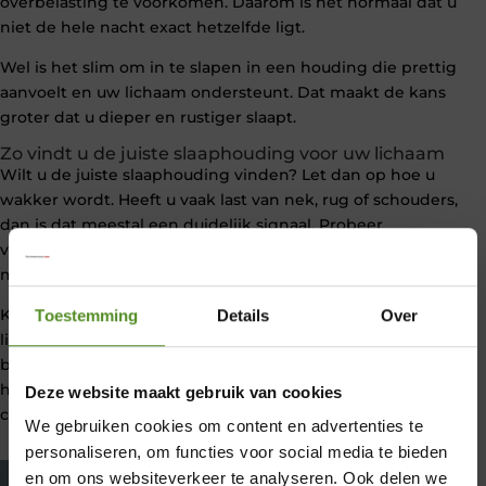
overbelasting te voorkomen. Daarom is het normaal dat u
niet de hele nacht exact hetzelfde ligt.
Wel is het slim om in te slapen in een houding die prettig
aanvoelt en uw lichaam ondersteunt. Dat maakt de kans
groter dat u dieper en rustiger slaapt.
Zo vindt u de juiste slaaphouding voor uw lichaam
Wilt u de juiste slaaphouding vinden? Let dan op hoe u
wakker wordt. Heeft u vaak last van nek, rug of schouders,
dan is dat meestal een duidelijk signaal. Probeer
verschillende houdingen uit en kijk welke positie de
minste spanning geeft.
Kortom, de juiste slaaphouding is de houding waarin uw
Toestemming
Details
Over
lichaam het best kan herstellen. Door te zoeken naar de
beste slaaphouding voor uw situatie en rekening te
houden met klachten zoals nekpijn, slaapt u niet alleen
Deze website maakt gebruik van cookies
comfortabeler, maar ook veel rustiger.
We gebruiken cookies om content en advertenties te
personaliseren, om functies voor social media te bieden
en om ons websiteverkeer te analyseren. Ook delen we