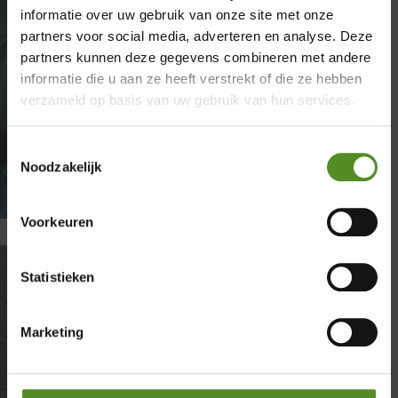
informatie over uw gebruik van onze site met onze
partners voor social media, adverteren en analyse. Deze
×
partners kunnen deze gegevens combineren met andere
informatie die u aan ze heeft verstrekt of die ze hebben
Showroom Breda
verzameld op basis van uw gebruik van hun services.
Donderdag 12:00 – 17:00
Toestemmingsselectie
Vrijdag 12:00 – 17:00
Noodzakelijk
Zaterdag 12:00 – 17:00
Zondag 12:00 – 17:00
Voorkeuren
Statistieken
Waarom brandveiligheid bij
Marketing
matrassen belangrijk is
door
Sanne
|
april 24, 2026
|
Matrassen
| 0 reacties
Waarom brandveiligheid bij matrassen