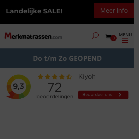
Meer info
Landelijke SALE!
0
Do t/m Zo GEOPEND