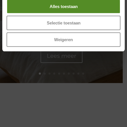
Matras kiezen tips voor minder stress en
Alles toestaan
beter slapen De juiste keuze maken begint
met de juiste matras kiezen tips. Veel mensen
onderschatten hoeveel invloed een matras
Selectie toestaan
heeft op stress en slaapkwaliteit. Een slecht
matras zorgt voor onrust, pijn en
Weigeren
vermoeidheid....
Lees meer