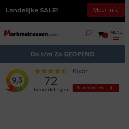
Meer info
Landelijke SALE!
0
Do t/m Zo GEOPEND