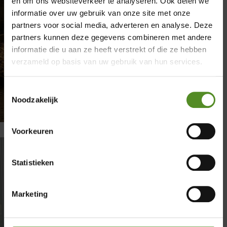
en om ons websiteverkeer te analyseren. Ook delen we
informatie over uw gebruik van onze site met onze
partners voor social media, adverteren en analyse. Deze
×
partners kunnen deze gegevens combineren met andere
informatie die u aan ze heeft verstrekt of die ze hebben
Showroom Breda
verzameld op basis van uw gebruik van hun services.
Donderdag 12:00 – 17:00
Toestemmingsselectie
Vrijdag 12:00 – 17:00
Noodzakelijk
Zaterdag 12:00 – 17:00
Zondag 12:00 – 17:00
Voorkeuren
Statistieken
Matras kiezen tips voor minder
stress en beter slapen
Marketing
door
Donovan
|
maart 31, 2026
|
Matrassen
| 0
reacties