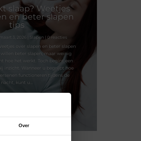
t slaap? Weetjes
en en beter slapen
tips
maart 3, 2026
|
Slapen
| 0 reacties
eetjes over slapen en beter slapen
willen beter slapen, maar weinig
t hoe het werkt. Toch begint een
ij inzicht. Wanneer u begrijpt hoe
ersenen functioneren tijdens de
nacht, kunt u...
Lees meer
Over
×