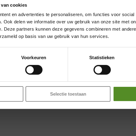
 dat uw nachtrust
 van cookies
Showroom Breda
ent en advertenties te personaliseren, om functies voor social
Donderdag 12:00 – 17:00
erlies
. Ook delen we informatie over uw gebruik van onze site met on
 gewoonten
Vrijdag 12:00 – 17:00
e. Deze partners kunnen deze gegevens combineren met andere i
erzameld op basis van uw gebruik van hun services.
Zaterdag 12:00 – 17:00
omen? Zorg dan voor een
ijdstip naar bed en sta op
Zondag 12:00 – 17:00
onkere en stille
Voorkeuren
Statistieken
dieper te slapen.
eg schermen tijdig weg.
ie de invloed slaap op
s basis voor mentale
xe, maar een directe
Selectie toestaan
 functioneren.