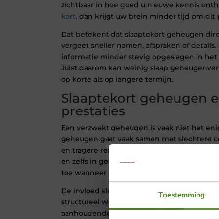
zichtbaar in hoe goed u nieuwe kennis ont
kort,
dan krijgt uw brein minder tijd om dit 
Dat betekent dat slaaptekort geheugen dire
vergeet sneller namen, afspraken of details
informatie minder stevig opgeslagen in he
Juist daarom kan weinig slaap geheugenverl
op korte als op langere termijn.
Slaaptekort geheugen e
prestaties
Een verzwakt geheugen is vaak niet het en
geheugen gaat vaak samen met slechtere co
en tragere reacties. Daardoor presteert u m
en zelfs in gewone gesprekken. Bovendien
toe wanneer uw brein onvoldoende herstelt
De invloed slaap op geheugen wordt nog gr
Toestemming
structureel wordt. Chronisch slecht slapen k
aanhoudende geheugenklachten en mentale 