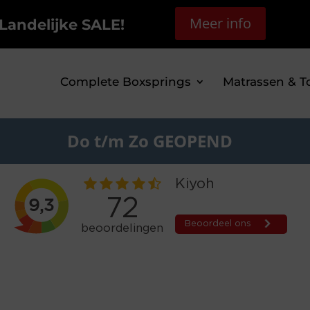
Meer info
Landelijke SALE!
Complete Boxsprings
Matrassen & T
Do t/m Zo GEOPEND