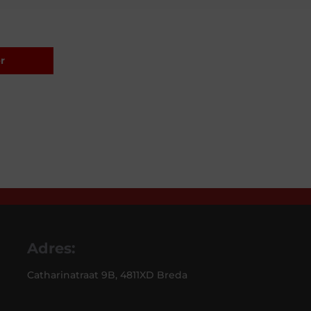
r
Adres:
Catharinatraat 9B, 4811XD Breda