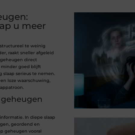
eugen:
aap u meer
structureel te weinig
r, raakt sneller afgeleid
 geheugen direct
 minder goed blijft
 slaap serieus te nemen.
een loze waarschuwing,
aappatroon.
p geheugen
nformatie. In diepe slaap
agen, geordend en
 op geheugen vooral