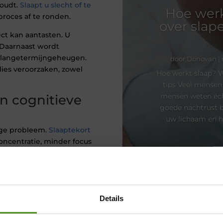
houdt.
Slaapt u slecht of te
Hoe werk
proces af te ronden.
over slap
ct kan aantasten. U
. Daarnaast wordt
t langetermijngeheugen.
door
Donovan
|
ies veroorzaken, zowel
Hoe werkt slaap? W
tips Veel mensen 
mensen weten ech
n cognitieve
goede nachtrust b
uw lichaam en h
ige probleem.
Slaaptekort
ncentratie, minder focus
inder op werk, op school
 neemt de kans op fouten
.
oter als slaapgebrek
Details
an leiden tot
uitputting. Daarom is