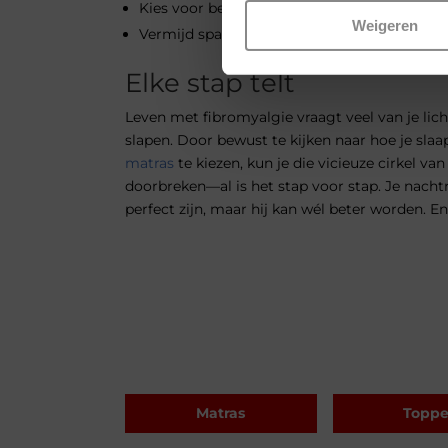
Kies voor beddengoed dat zacht aanvoelt op
Weigeren
Vermijd spanning en prikkels vlak voor het
Elke stap telt
Leven met fibromyalgie vraagt veel van je lic
slapen. Door bewust te kijken naar hoe je sla
matras
te kiezen, kun je die vicieuze cirkel va
doorbreken—al is het stap voor stap. Je nacht
perfect zijn, maar hij kan wél beter worden. En 
Matras
Toppe