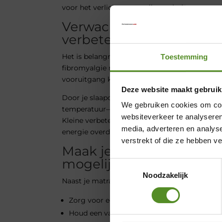
voor het verlichten van pijn en drukpunten.
Verwacht geen wondere
verbetering
Het is belangrijk om realistisch te blijven. Pijn
Toestemming
fibromyalgie niet altijd haalbaar. Maar dat bet
vooruitgang kunt boeken.
Deze website maakt gebruik
Door je slaapomgeving te verbeteren—denk aa
We gebruiken cookies om cont
temperatuur—kun je de nachten vaak een st
websiteverkeer te analyseren
Kleine verbeteringen kunnen al zorgen voor m
media, adverteren en analys
energie overdag.
verstrekt of die ze hebben v
Maak je slaapkamer zo c
mogelijk
Toestemmingsselectie
Noodzakelijk
Naast je matras zijn er nog andere dingen die 
Zorg voor een rustige, donkere slaapkamer
Houd een vast slaapritme aan