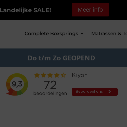
Meer info
Landelijke SALE!
Complete Boxsprings
Matrassen & T
Do t/m Zo GEOPEND