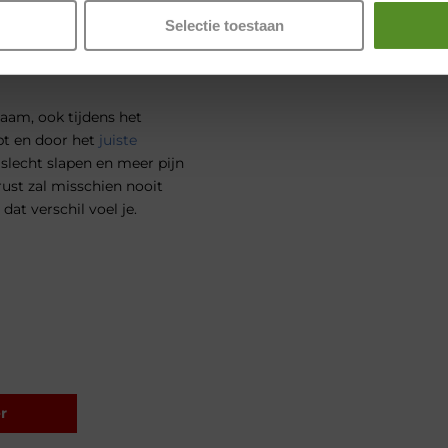
 je huid
Selectie toestaan
 slapengaan
haam, ook tijdens het
apt en door het
juiste
n slecht slapen en meer pijn
rust zal misschien nooit
dat verschil voel je.
r