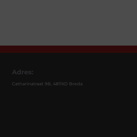
Adres:
Catharinatraat 9B, 4811XD Breda