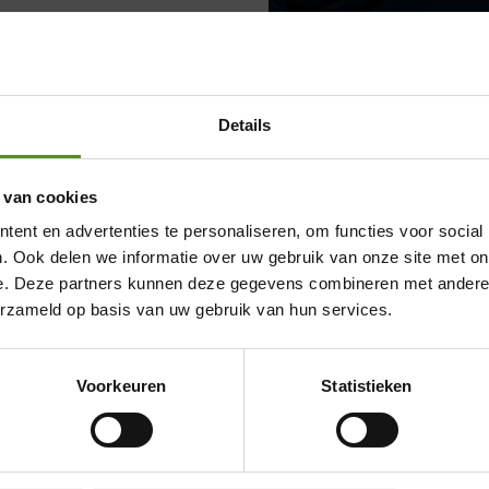
n, wel
vrij slapen is met
Details
ekent niet dat je geen
 van cookies
Showroom Breda
n je matras, kussen en
ent en advertenties te personaliseren, om functies voor social
uk aangenamer maken.
Donderdag 12:00 – 17:00
. Ook delen we informatie over uw gebruik van onze site met on
eer rust en iets meer
Vrijdag 12:00 – 17:00
e. Deze partners kunnen deze gegevens combineren met andere i
erzameld op basis van uw gebruik van hun services.
Zaterdag 12:00 – 17:00
omfortabel
Zondag 12:00 – 17:00
Voorkeuren
Statistieken
je kunnen helpen: