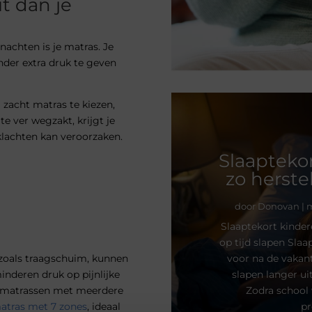
t dan je
nachten is je matras. Je
nder extra druk te geven
 zacht matras te kiezen,
 te ver wegzakt, krijgt je
klachten kan veroorzaken.
Slaaptekor
zo herste
door
Donovan
|
m
Slaaptekort kinder
op tijd slapen Sla
voor na de vakant
 zoals traagschuim, kunnen
slapen langer ui
inderen druk op pijnlijke
Zodra school 
jn matrassen met meerdere
pr
atras met 7 zones
, ideaal