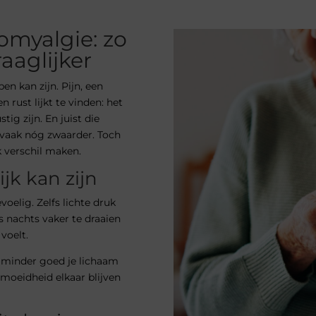
omyalgie: zo
aaglijker
pen kan zijn. Pijn, een
rust lijkt te vinden: het
ig zijn. En juist die
 vaak nóg zwaarder. Toch
k verschil maken.
jk kan zijn
oelig. Zelfs lichte druk
s nachts vaker te draaien
voelt.
 minder goed je lichaam
rmoeidheid elkaar blijven