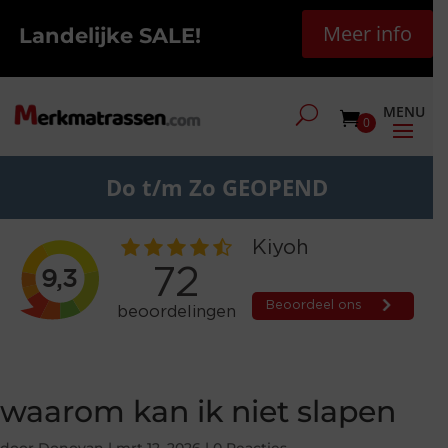
Meer info
Landelijke SALE!
0
Do t/m Zo GEOPEND
waarom kan ik niet slapen
door
Donovan
|
mrt 12, 2026
|
0 Reacties