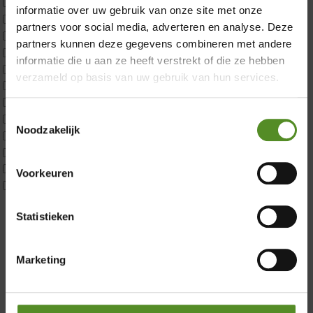
ErkendMatras 1 Pers
informatie over uw gebruik van onze site met onze
ErkendMatras 2 Pers
partners voor social media, adverteren en analyse. Deze
ErkendMatras twijfelaar product
partners kunnen deze gegevens combineren met andere
Matrassen
informatie die u aan ze heeft verstrekt of die ze hebben
Matrastopper 10cm
verzameld op basis van uw gebruik van hun services.
p350 1 Pers
p350 2 Pers
Toestemmingsselectie
p350 twijfelaar
Noodzakelijk
P650 1 pers
Showroom Breda
P650 25cm Tweepersoons een kern aanpasbaar
P650 Twijfelaar
Donderdag 12:00 – 17:00
Voorkeuren
Toppers
Vrijdag 12:00 – 17:00
Maatvoering
Zaterdag 12:00 – 17:00
Statistieken
1 persoon
2 personen
Zondag 12:00 – 17:00
2 personen split
Marketing
Twijfelaar
Materiaal
Koudschuim