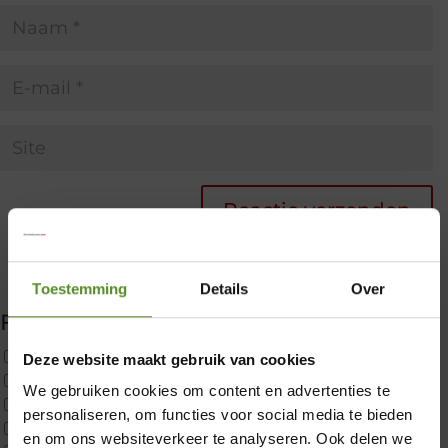
Toestemming
Details
Over
Filter producten
Uncategorized
Deze website maakt gebruik van cookies
2x p650 1pers
We gebruiken cookies om content en advertenties te
Custom
×
personaliseren, om functies voor social media te bieden
CustomBoxspring
en om ons websiteverkeer te analyseren. Ook delen we