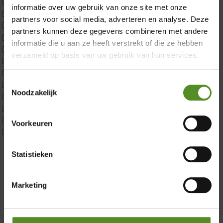
ErkendMatras 1 Pers
informatie over uw gebruik van onze site met onze
ErkendMatras 2 Pers
partners voor social media, adverteren en analyse. Deze
ErkendMatras twijfelaar product
partners kunnen deze gegevens combineren met andere
Matrassen
informatie die u aan ze heeft verstrekt of die ze hebben
Matrastopper 10cm
verzameld op basis van uw gebruik van hun services.
p350 1 Pers
p350 2 Pers
Toestemmingsselectie
p350 twijfelaar
Noodzakelijk
P650 1 pers
Showroom Breda
P650 25cm Tweepersoons een kern aanpasbaar
P650 Twijfelaar
Donderdag 12:00 – 17:00
Voorkeuren
Toppers
Vrijdag 12:00 – 17:00
Maatvoering
Zaterdag 12:00 – 17:00
Statistieken
1 persoon
2 personen
Zondag 12:00 – 17:00
2 personen split
Marketing
Twijfelaar
Materiaal
Koudschuim