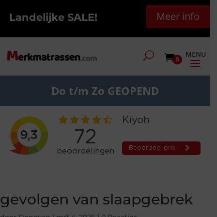
Meer info
Landelijke SALE!
0
Do t/m Zo GEOPEND
gevolgen van slaapgebrek
door
Donovan
|
mrt 4, 2026
|
0 Reacties