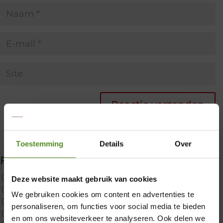
Toestemming
Details
Over
Filter producten
Uncategorized
Deze website maakt gebruik van cookies
2x p650 1pers
We gebruiken cookies om content en advertenties te
Custom
×
personaliseren, om functies voor social media te bieden
CustomBoxspring
en om ons websiteverkeer te analyseren. Ook delen we