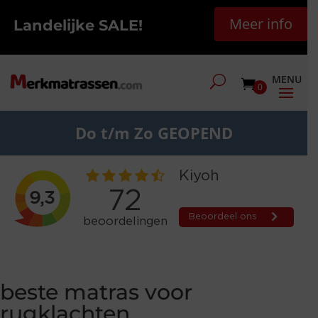
Meer info
Landelijke SALE!
0
Do t/m Zo GEOPEND
beste matras voor
rugklachten