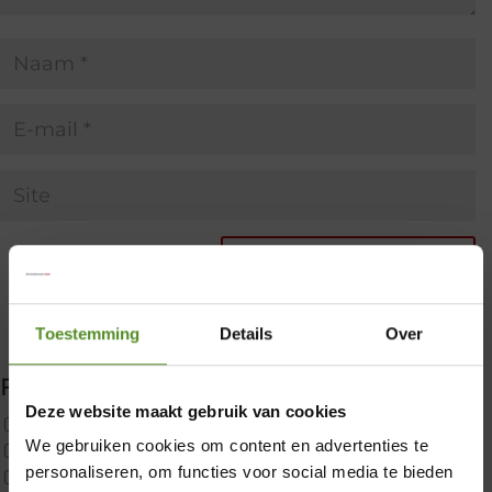
Toestemming
Details
Over
Filter producten
Deze website maakt gebruik van cookies
Uncategorized
We gebruiken cookies om content en advertenties te
2x p650 1pers
×
personaliseren, om functies voor social media te bieden
Custom