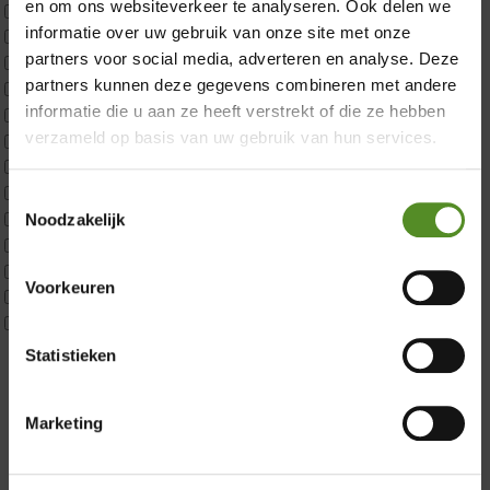
en om ons websiteverkeer te analyseren. Ook delen we
CustomBoxspring
informatie over uw gebruik van onze site met onze
ErkendMatras 1 Pers
partners voor social media, adverteren en analyse. Deze
ErkendMatras 2 Pers
partners kunnen deze gegevens combineren met andere
ErkendMatras twijfelaar product
informatie die u aan ze heeft verstrekt of die ze hebben
Matrassen
verzameld op basis van uw gebruik van hun services.
Matrastopper 10cm
p350 1 Pers
p350 2 Pers
Toestemmingsselectie
p350 twijfelaar
Noodzakelijk
Showroom Breda
P650 1 pers
P650 25cm Tweepersoons een kern aanpasbaar
Donderdag 12:00 – 17:00
Voorkeuren
P650 Twijfelaar
Vrijdag 12:00 – 17:00
Toppers
Maatvoering
Zaterdag 12:00 – 17:00
Statistieken
1 persoon
Zondag 12:00 – 17:00
2 personen
Marketing
2 personen split
Twijfelaar
Materiaal