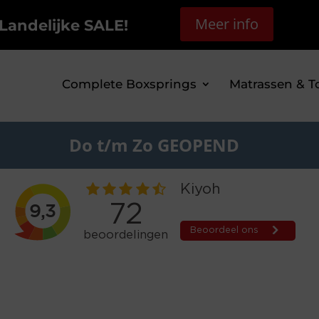
Meer info
Landelijke SALE!
Complete Boxsprings
Matrassen & T
Do t/m Zo GEOPEND