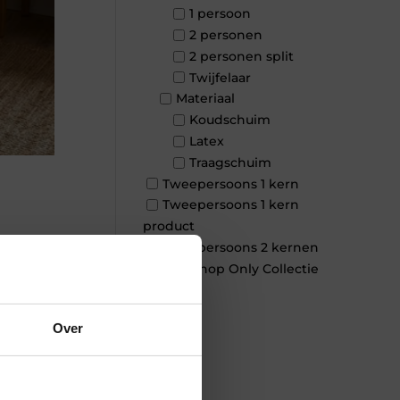
1 persoon
2 personen
2 personen split
Twijfelaar
Materiaal
Koudschuim
Latex
Traagschuim
Tweepersoons 1 kern
Tweepersoons 1 kern
product
Tweepersoons 2 kernen
×
Webshop Only Collectie
Over