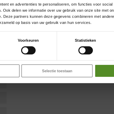
ent en advertenties te personaliseren, om functies voor social
. Ook delen we informatie over uw gebruik van onze site met on
e. Deze partners kunnen deze gegevens combineren met andere i
Showroom Breda
en zijn gemarkeerd met
*
erzameld op basis van uw gebruik van hun services.
Donderdag 12:00 – 17:00
Voorkeuren
Statistieken
Vrijdag 12:00 – 17:00
Zaterdag 12:00 – 17:00
Zondag 12:00 – 17:00
Selectie toestaan