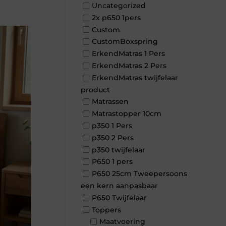
Uncategorized
2x p650 1pers
Custom
CustomBoxspring
ErkendMatras 1 Pers
ErkendMatras 2 Pers
ErkendMatras twijfelaar
product
Matrassen
Matrastopper 10cm
p350 1 Pers
p350 2 Pers
p350 twijfelaar
P650 1 pers
P650 25cm Tweepersoons
een kern aanpasbaar
P650 Twijfelaar
Toppers
Maatvoering