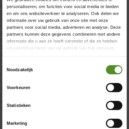
Uncategorized
personaliseren, om functies voor social media te bieden
2x p650 1pers
en om ons websiteverkeer te analyseren. Ook delen we
Custom
informatie over uw gebruik van onze site met onze
CustomBoxspring
partners voor social media, adverteren en analyse. Deze
ErkendMatras 1 Pers
partners kunnen deze gegevens combineren met andere
ErkendMatras 2 Pers
informatie die u aan ze heeft verstrekt of die ze hebben
ErkendMatras twijfelaar product
verzameld op basis van uw gebruik van hun services.
Matrassen
Matrastopper 10cm
Toestemmingsselectie
p350 1 Pers
Noodzakelijk
p350 2 Pers
p350 twijfelaar
Voorkeuren
P650 1 pers
Showroom Breda
P650 25cm Tweepersoons een kern aanpasbaar
P650 Twijfelaar
Donderdag 12:00 – 17:00
Statistieken
Toppers
Vrijdag 12:00 – 17:00
Maatvoering
Zaterdag 12:00 – 17:00
1 persoon
Marketing