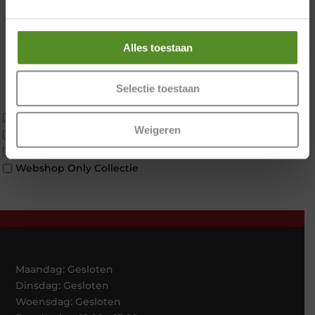
2 personen
Zondag 12:00 – 17:00
2 personen split
Twijfelaar
Alles toestaan
Materiaal
Koudschuim
Latex
Selectie toestaan
Traagschuim
Tweepersoons 1 kern
Weigeren
Tweepersoons 1 kern product
Tweepersoons 2 kernen
Webshop Only Collectie
Maandag: Gesloten
Dinsdag: Gesloten
Woensdag: Gesloten