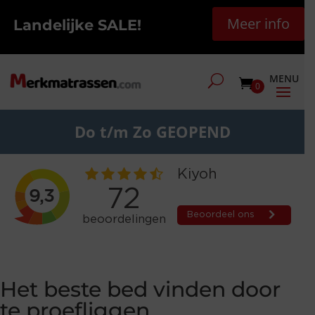
Meer info
Landelijke SALE!
0
Do t/m Zo GEOPEND
Het beste bed vinden door
te proefliggen