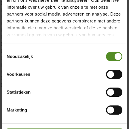
en om ons websiteverkeer te analyseren. Ook delen we
CustomBoxspring
informatie over uw gebruik van onze site met onze
ErkendMatras 1 Pers
partners voor social media, adverteren en analyse. Deze
ErkendMatras 2 Pers
partners kunnen deze gegevens combineren met andere
ErkendMatras twijfelaar product
informatie die u aan ze heeft verstrekt of die ze hebben
Matrassen
verzameld op basis van uw gebruik van hun services.
Matrastopper 10cm
p350 1 Pers
Toestemmingsselectie
p350 2 Pers
Noodzakelijk
p350 twijfelaar
Showroom Breda
P650 1 pers
P650 25cm Tweepersoons een kern aanpasbaar
Donderdag 12:00 – 17:00
Voorkeuren
P650 Twijfelaar
Vrijdag 12:00 – 17:00
Toppers
Maatvoering
Zaterdag 12:00 – 17:00
Statistieken
1 persoon
Zondag 12:00 – 17:00
2 personen
Marketing
2 personen split
Twijfelaar
Materiaal