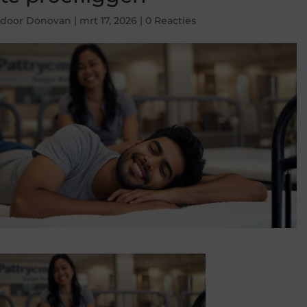
door
Donovan
|
mrt 17, 2026
|
0 Reacties