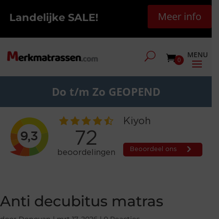
Meer info
Landelijke SALE!
0
Do t/m Zo GEOPEND
Anti decubitus matras
door
Donovan
|
mrt 17, 2026
|
0 Reacties