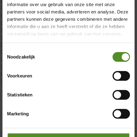
ErkendMatras 1 Pers
informatie over uw gebruik van onze site met onze
ErkendMatras 2 Pers
partners voor social media, adverteren en analyse. Deze
ErkendMatras twijfelaar product
partners kunnen deze gegevens combineren met andere
Matrassen
informatie die u aan ze heeft verstrekt of die ze hebben
Matrastopper 10cm
verzameld op basis van uw gebruik van hun services.
p350 1 Pers
p350 2 Pers
Toestemmingsselectie
p350 twijfelaar
Noodzakelijk
P650 1 pers
Showroom Breda
P650 25cm Tweepersoons een kern aanpasbaar
P650 Twijfelaar
Donderdag 12:00 – 17:00
Voorkeuren
Toppers
Vrijdag 12:00 – 17:00
Maatvoering
Zaterdag 12:00 – 17:00
Statistieken
1 persoon
2 personen
Zondag 12:00 – 17:00
2 personen split
Marketing
Twijfelaar
Materiaal
Koudschuim