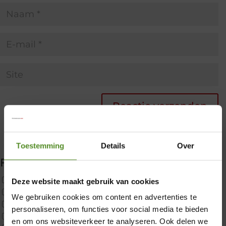
Toestemming
Details
Over
Filter producten
Uncategorized
Deze website maakt gebruik van cookies
2x p650 1pers
We gebruiken cookies om content en advertenties te
Custom
×
personaliseren, om functies voor social media te bieden
CustomBoxspring
en om ons websiteverkeer te analyseren. Ook delen we