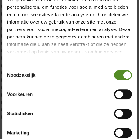
Uncategorized
personaliseren, om functies voor social media te bieden
2x p650 1pers
en om ons websiteverkeer te analyseren. Ook delen we
Custom
informatie over uw gebruik van onze site met onze
CustomBoxspring
partners voor social media, adverteren en analyse. Deze
ErkendMatras 1 Pers
partners kunnen deze gegevens combineren met andere
ErkendMatras 2 Pers
informatie die u aan ze heeft verstrekt of die ze hebben
ErkendMatras twijfelaar product
verzameld op basis van uw gebruik van hun services.
Matrassen
Matrastopper 10cm
Toestemmingsselectie
p350 1 Pers
Noodzakelijk
p350 2 Pers
p350 twijfelaar
Voorkeuren
P650 1 pers
Showroom Breda
P650 25cm Tweepersoons een kern aanpasbaar
P650 Twijfelaar
Donderdag 12:00 – 17:00
Statistieken
Toppers
Vrijdag 12:00 – 17:00
Maatvoering
Zaterdag 12:00 – 17:00
1 persoon
Marketing