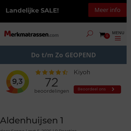
Meer info
Landelijke SALE!
0
Do t/m Zo GEOPEND
Aldenhuijsen 1
door
Sanne
|
mrt 5, 2026
|
0 Reacties