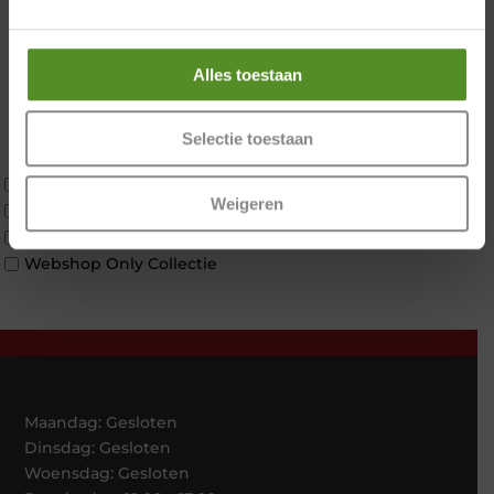
2 personen
Zondag 12:00 – 17:00
2 personen split
Twijfelaar
Alles toestaan
Materiaal
Koudschuim
Latex
Selectie toestaan
Traagschuim
Tweepersoons 1 kern
Weigeren
Tweepersoons 1 kern product
Tweepersoons 2 kernen
Webshop Only Collectie
Maandag: Gesloten
Dinsdag: Gesloten
Woensdag: Gesloten