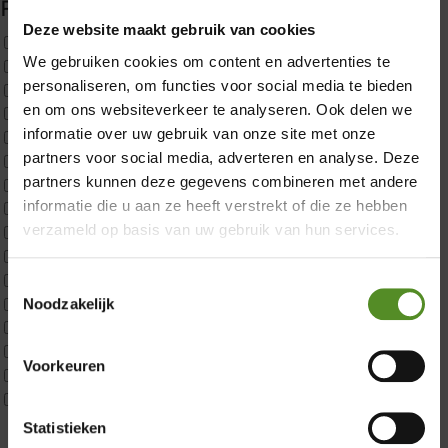
Filter producten
Deze website maakt gebruik van cookies
×
Uncategorized
We gebruiken cookies om content en advertenties te
2x p650 1pers
personaliseren, om functies voor social media te bieden
Custom
en om ons websiteverkeer te analyseren. Ook delen we
CustomBoxspring
informatie over uw gebruik van onze site met onze
ErkendMatras 1 Pers
partners voor social media, adverteren en analyse. Deze
ErkendMatras 2 Pers
partners kunnen deze gegevens combineren met andere
ErkendMatras twijfelaar product
informatie die u aan ze heeft verstrekt of die ze hebben
Matrassen
verzameld op basis van uw gebruik van hun services.
Matrastopper 10cm
p350 1 Pers
p350 2 Pers
Toestemmingsselectie
p350 twijfelaar
Noodzakelijk
P650 1 pers
P650 25cm Tweepersoons een kern aanpasbaar
Voorkeuren
P650 Twijfelaar
Showroom Breda
Toppers
Maatvoering
Statistieken
Zaterdag: 12:00 – 17:00
1 persoon