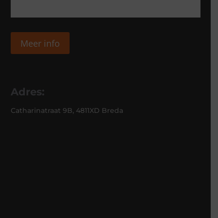
Meer info
Adres:
Catharinatraat 9B, 4811XD Breda