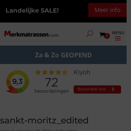
Meer info
Landelijke SALE!
0
Za & Zo GEOPEND
sankt-moritz_edited
door
Joost
|
mei 29, 2024
|
0 Reacties