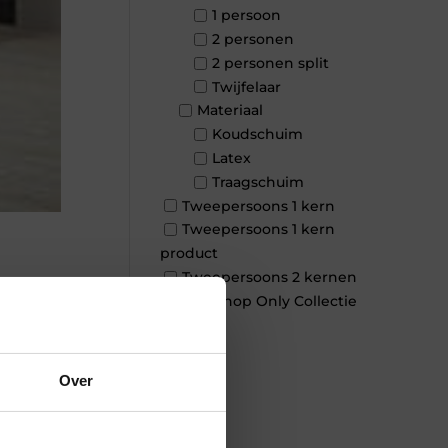
1 persoon
2 personen
2 personen split
Twijfelaar
Materiaal
Koudschuim
Latex
Traagschuim
Tweepersoons 1 kern
Tweepersoons 1 kern
product
Tweepersoons 2 kernen
×
Webshop Only Collectie
Over