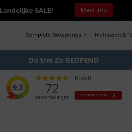
Meer info
Landelijke SALE!
Complete Boxsprings
Matrassen & T
Do t/m Zo GEOPEND