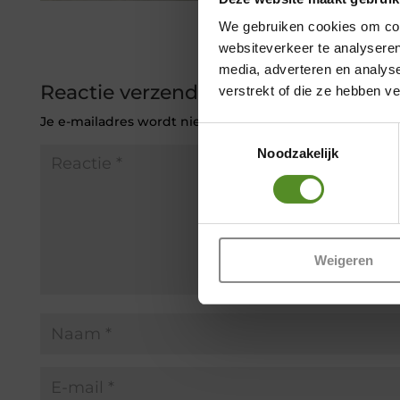
We gebruiken cookies om cont
websiteverkeer te analyseren
media, adverteren en analys
Reactie verzenden
verstrekt of die ze hebben v
Je e-mailadres wordt niet gepubliceerd.
Vereiste veld
Toestemmingsselectie
Noodzakelijk
Weigeren