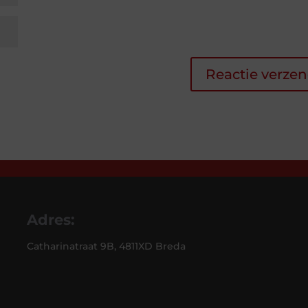
Adres:
Catharinatraat 9B, 4811XD Breda