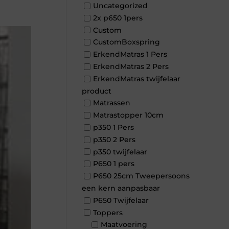
Uncategorized
2x p650 1pers
Custom
CustomBoxspring
ErkendMatras 1 Pers
ErkendMatras 2 Pers
ErkendMatras twijfelaar
product
Matrassen
Matrastopper 10cm
p350 1 Pers
p350 2 Pers
p350 twijfelaar
P650 1 pers
P650 25cm Tweepersoons
een kern aanpasbaar
P650 Twijfelaar
Toppers
Maatvoering