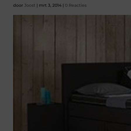
door
Joost
|
mrt 3, 2014
|
0 Reacties