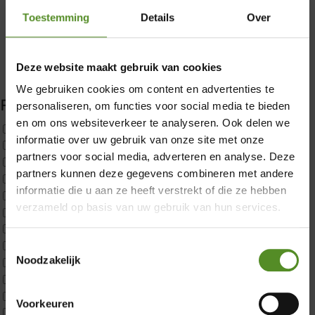
Toestemming
Details
Over
Deze website maakt gebruik van cookies
×
We gebruiken cookies om content en advertenties te
Filter producten
personaliseren, om functies voor social media te bieden
en om ons websiteverkeer te analyseren. Ook delen we
Uncategorized
informatie over uw gebruik van onze site met onze
2x p650 1pers
partners voor social media, adverteren en analyse. Deze
Custom
partners kunnen deze gegevens combineren met andere
CustomBoxspring
informatie die u aan ze heeft verstrekt of die ze hebben
ErkendMatras 1 Pers
verzameld op basis van uw gebruik van hun services.
ErkendMatras 2 Pers
ErkendMatras twijfelaar product
Matrassen
Toestemmingsselectie
Noodzakelijk
Matrastopper 10cm
p350 1 Pers
p350 2 Pers
Voorkeuren
p350 twijfelaar