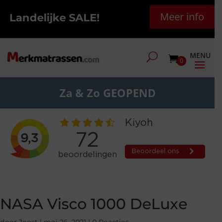
Meer info
Landelijke SALE!
0
Za & Zo GEOPEND
NASA Visco 1000 DeLuxe
door
Joost
|
mei 26, 2021
|
0 Reacties