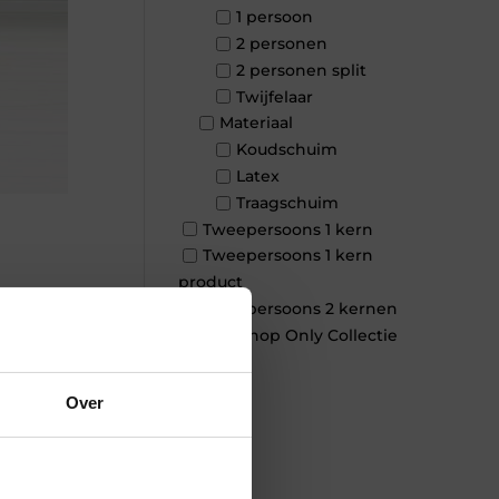
1 persoon
2 personen
2 personen split
Twijfelaar
Materiaal
Koudschuim
Latex
Traagschuim
Tweepersoons 1 kern
Tweepersoons 1 kern
product
Tweepersoons 2 kernen
×
Webshop Only Collectie
Over