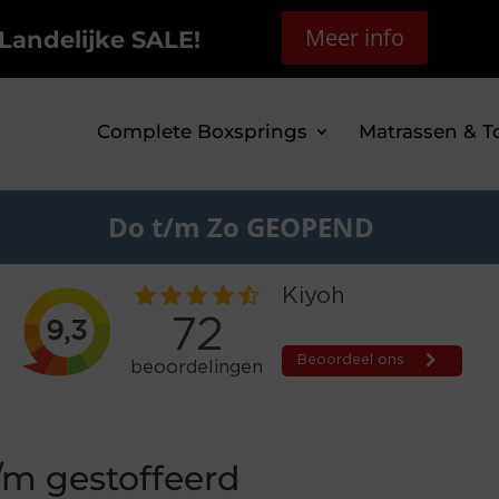
Meer info
Landelijke SALE!
Complete Boxsprings
Matrassen & T
Do t/m Zo GEOPEND
/m gestoffeerd