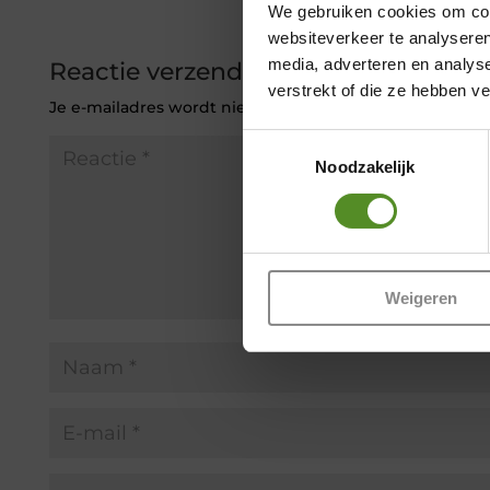
We gebruiken cookies om cont
websiteverkeer te analyseren
media, adverteren en analys
Reactie verzenden
verstrekt of die ze hebben v
Je e-mailadres wordt niet gepubliceerd.
Vereiste veld
Toestemmingsselectie
Noodzakelijk
Weigeren