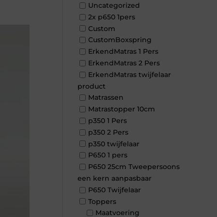
Uncategorized
2x p650 1pers
Custom
CustomBoxspring
ErkendMatras 1 Pers
ErkendMatras 2 Pers
ErkendMatras twijfelaar
product
Matrassen
Matrastopper 10cm
p350 1 Pers
p350 2 Pers
p350 twijfelaar
P650 1 pers
P650 25cm Tweepersoons
een kern aanpasbaar
P650 Twijfelaar
Toppers
Maatvoering