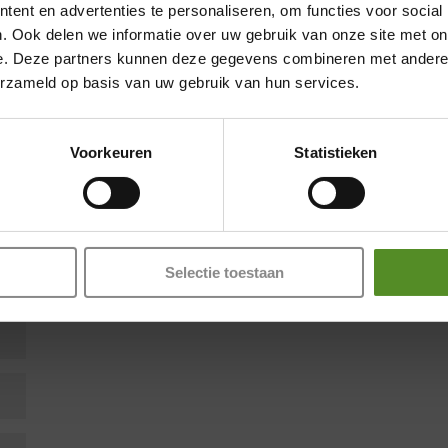
ent en advertenties te personaliseren, om functies voor social
. Ook delen we informatie over uw gebruik van onze site met on
e. Deze partners kunnen deze gegevens combineren met andere i
erzameld op basis van uw gebruik van hun services.
Showroom Breda
en zijn gemarkeerd met
*
Donderdag 12:00 – 17:00
Voorkeuren
Statistieken
Vrijdag 12:00 – 17:00
Zaterdag 12:00 – 17:00
Zondag 12:00 – 17:00
Selectie toestaan