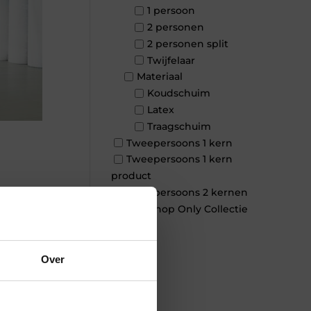
1 persoon
2 personen
2 personen split
Twijfelaar
Materiaal
Koudschuim
Latex
Traagschuim
Tweepersoons 1 kern
Tweepersoons 1 kern
product
Tweepersoons 2 kernen
×
Webshop Only Collectie
Over