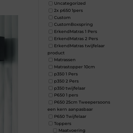
Uncategorized
2x p650 1pers
Custom
CustomBoxspring
ErkendMatras 1 Pers
ErkendMatras 2 Pers
ErkendMatras twijfelaar
product
Matrassen
Matrastopper 10cm
p350 1 Pers
p350 2 Pers
p350 twijfelaar
P650 1 pers
P650 25cm Tweepersoons
een kern aanpasbaar
P650 Twijfelaar
Toppers
Maatvoering