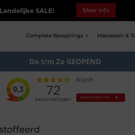
Meer info
Landelijke SALE!
Complete Boxsprings
Matrassen & T
Do t/m Zo GEOPEND
stoffeerd