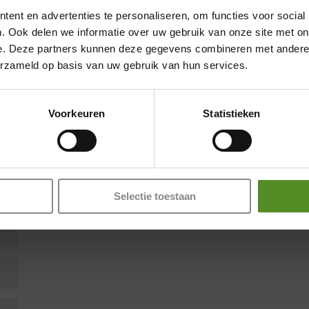
ent en advertenties te personaliseren, om functies voor social
. Ook delen we informatie over uw gebruik van onze site met on
e. Deze partners kunnen deze gegevens combineren met andere i
erzameld op basis van uw gebruik van hun services.
Showroom Breda
en zijn gemarkeerd met
*
Donderdag 12:00 – 17:00
Voorkeuren
Statistieken
Vrijdag 12:00 – 17:00
Zaterdag 12:00 – 17:00
Zondag 12:00 – 17:00
Selectie toestaan