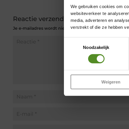
We gebruiken cookies om cont
websiteverkeer te analyseren
Reactie verzenden
media, adverteren en analys
verstrekt of die ze hebben v
Je e-mailadres wordt niet gepubliceerd.
Vereiste veld
Toestemmingsselectie
Noodzakelijk
Weigeren