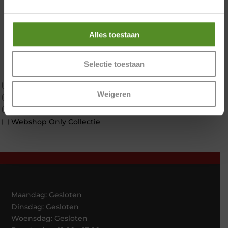
2 personen
Zondag 12:00 – 17:00
2 personen split
Twijfelaar
Alles toestaan
Materiaal
Koudschuim
Latex
Selectie toestaan
Traagschuim
Tweepersoons 1 kern
Weigeren
Tweepersoons 1 kern product
Tweepersoons 2 kernen
Webshop Only Collectie
Maandag: Gesloten
Dinsdag: Gesloten
Woensdag: Gesloten