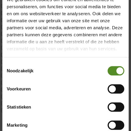
Uncategorized
personaliseren, om functies voor social media te bieden
2x p650 1pers
en om ons websiteverkeer te analyseren. Ook delen we
Custom
informatie over uw gebruik van onze site met onze
CustomBoxspring
partners voor social media, adverteren en analyse. Deze
ErkendMatras 1 Pers
partners kunnen deze gegevens combineren met andere
ErkendMatras 2 Pers
informatie die u aan ze heeft verstrekt of die ze hebben
ErkendMatras twijfelaar product
verzameld op basis van uw gebruik van hun services.
Matrassen
Matrastopper 10cm
Toestemmingsselectie
p350 1 Pers
Noodzakelijk
p350 2 Pers
p350 twijfelaar
Voorkeuren
P650 1 pers
Showroom Breda
P650 25cm Tweepersoons een kern aanpasbaar
P650 Twijfelaar
Donderdag 12:00 – 17:00
Statistieken
Toppers
Vrijdag 12:00 – 17:00
Maatvoering
Zaterdag 12:00 – 17:00
1 persoon
Marketing