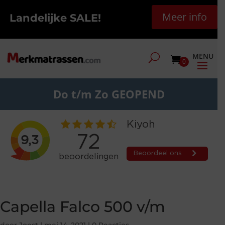
Meer info
Landelijke SALE!
0
Do t/m Zo GEOPEND
Capella Falco 500 v/m
door
Joost
|
mei 14, 2021
|
0 Reacties