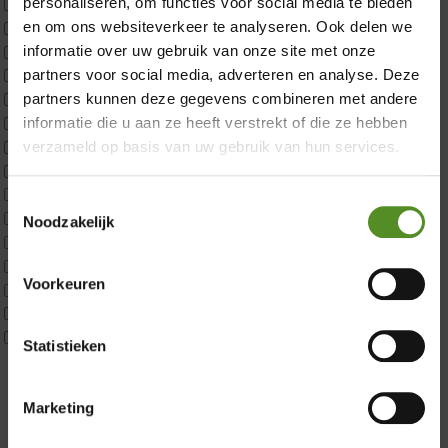
×
personaliseren, om functies voor social media te bieden
2x p650 1pers
en om ons websiteverkeer te analyseren. Ook delen we
Custom
informatie over uw gebruik van onze site met onze
CustomBoxspring
partners voor social media, adverteren en analyse. Deze
ErkendMatras 1 Pers
ErkendMatras 2 Pers
partners kunnen deze gegevens combineren met andere
ErkendMatras twijfelaar product
informatie die u aan ze heeft verstrekt of die ze hebben
Matrassen
verzameld op basis van uw gebruik van hun services.
Matrastopper 10cm
p350 1 Pers
Toestemmingsselectie
p350 2 Pers
Noodzakelijk
p350 twijfelaar
Showroom Breda
P650 1 pers
Voorkeuren
Donderdag 12:00 – 17:00
P650 25cm Tweepersoons een kern aanpasbaar
P650 Twijfelaar
Vrijdag 12:00 – 17:00
Toppers
Statistieken
Zaterdag 12:00 – 17:00
Maatvoering
Zondag 12:00 – 17:00
1 persoon
Marketing
2 personen
2 personen split