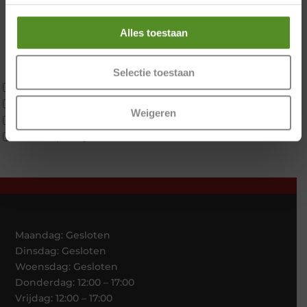
Twijfelaar
Materiaal
Alles toestaan
Koudschuim
Latex
Traagschuim
Selectie toestaan
Tweepersoons 1 kern
Tweepersoons 1 kern product
Weigeren
Tweepersoons 2 kernen
Webshop Only Collectie
Maandag: Gesloten
Dinsdag: Gesloten
Woensdag: Gesloten
Donderdag: 12:00 – 17:00
Vrijdag: 12:00 – 17:00