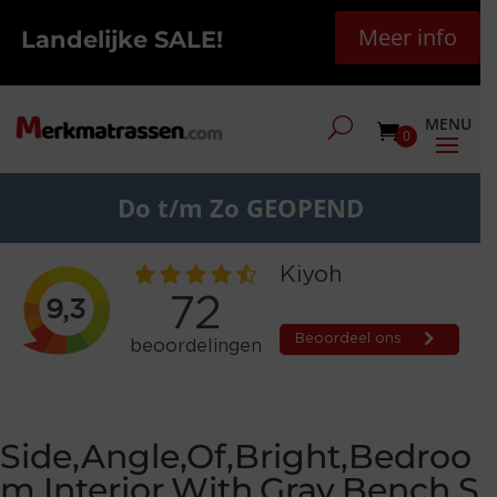
Meer info
Landelijke SALE!
0
Do t/m Zo GEOPEND
Side,Angle,Of,Bright,Bedroo
m,Interior,With,Gray,Bench,S