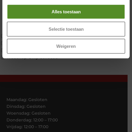
Twijfelaar
Materiaal
Alles toestaan
Koudschuim
Latex
Traagschuim
Selectie toestaan
Tweepersoons 1 kern
Tweepersoons 1 kern product
Weigeren
Tweepersoons 2 kernen
Webshop Only Collectie
Maandag: Gesloten
Dinsdag: Gesloten
Woensdag: Gesloten
Donderdag: 12:00 – 17:00
Vrijdag: 12:00 – 17:00