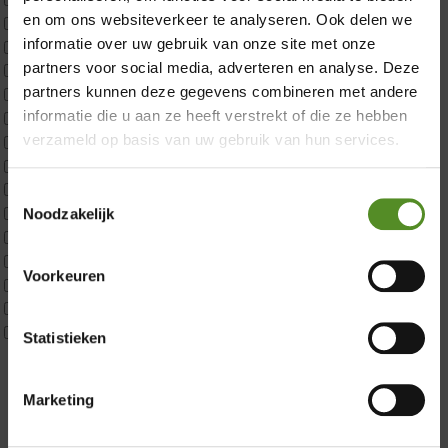
en om ons websiteverkeer te analyseren. Ook delen we
Custom
informatie over uw gebruik van onze site met onze
CustomBoxspring
partners voor social media, adverteren en analyse. Deze
ErkendMatras 1 Pers
partners kunnen deze gegevens combineren met andere
ErkendMatras 2 Pers
informatie die u aan ze heeft verstrekt of die ze hebben
ErkendMatras twijfelaar product
verzameld op basis van uw gebruik van hun services.
Matrassen
Matrastopper 10cm
p350 1 Pers
Toestemmingsselectie
p350 2 Pers
Noodzakelijk
p350 twijfelaar
Showroom Breda
P650 1 pers
Voorkeuren
P650 25cm Tweepersoons een kern aanpasbaar
Donderdag 12:00 – 17:00
P650 Twijfelaar
Vrijdag 12:00 – 17:00
Toppers
Statistieken
Maatvoering
Zaterdag 12:00 – 17:00
1 persoon
Zondag 12:00 – 17:00
Marketing
2 personen
2 personen split