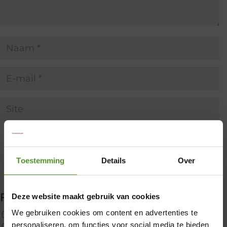
Toestemming
Details
Over
Filter producten
Deze website maakt gebruik van cookies
×
We gebruiken cookies om content en advertenties te
Uncategorized
personaliseren, om functies voor social media te bieden
2x p650 1pers