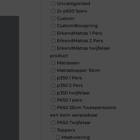
Uncategorized
2x p650 1pers
Custom
CustomBoxspring
ErkendMatras 1 Pers
ErkendMatras 2 Pers
ErkendMatras twijfelaar
product
Matrassen
Matrastopper 10cm
p350 1 Pers
p350 2 Pers
p350 twijfelaar
P650 1 pers
P650 25cm Tweepersoons
een kern aanpasbaar
P650 Twijfelaar
Toppers
Maatvoering