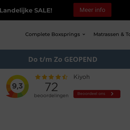
Meer info
Landelijke SALE!
Complete Boxsprings
Matrassen & T
Do t/m Zo GEOPEND