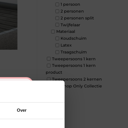
1 persoon
2 personen
2 personen split
Twijfelaar
Materiaal
Koudschuim
Latex
Traagschuim
Tweepersoons 1 kern
Tweepersoons 1 kern
product
Tweepersoons 2 kernen
×
Webshop Only Collectie
Over