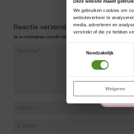
Deze website maakt gebruik
We gebruiken cookies om cont
websiteverkeer te analyseren
media, adverteren en analys
Reactie verzenden
verstrekt of die ze hebben v
Je e-mailadres wordt niet gepubliceerd.
Vereiste veld
Toestemmingsselectie
Noodzakelijk
Weigeren