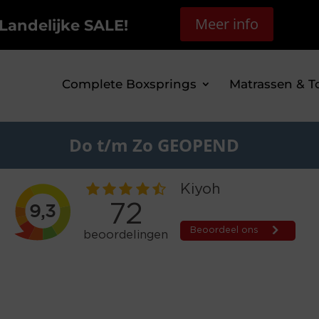
Meer info
Landelijke SALE!
Complete Boxsprings
Matrassen & T
Do t/m Zo GEOPEND