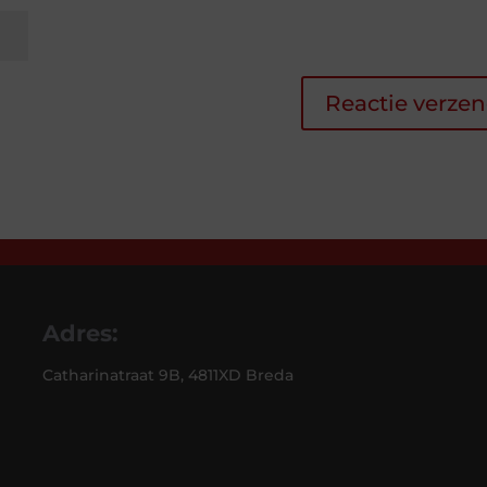
Adres:
Catharinatraat 9B, 4811XD Breda