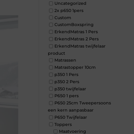
Uncategorized
2x p650 1pers
Custom
CustomBoxspring
ErkendMatras 1 Pers
ErkendMatras 2 Pers
ErkendMatras twijfelaar
product
Matrassen
Matrastopper 10cm
p350 1 Pers
p350 2 Pers
p350 twijfelaar
P650 1 pers
P650 25cm Tweepersoons
een kern aanpasbaar
P650 Twijfelaar
Toppers
Maatvoering