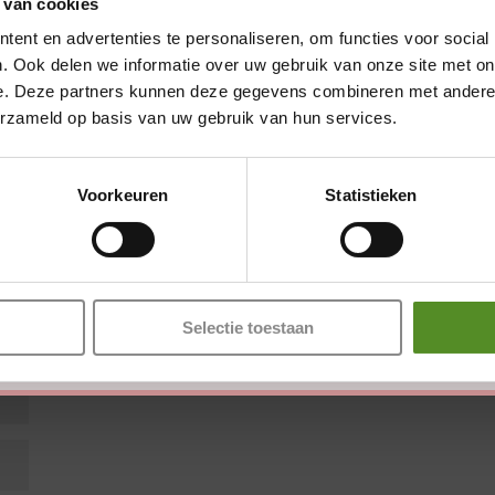
 van cookies
ent en advertenties te personaliseren, om functies voor social
. Ook delen we informatie over uw gebruik van onze site met on
e. Deze partners kunnen deze gegevens combineren met andere i
erzameld op basis van uw gebruik van hun services.
Showroom Breda
en zijn gemarkeerd met
*
Donderdag 12:00 – 17:00
Voorkeuren
Statistieken
Vrijdag 12:00 – 17:00
Zaterdag 12:00 – 17:00
Zondag 12:00 – 17:00
Selectie toestaan