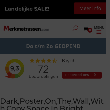
Meer info
Landelijke SALE!
0
Do t/m Zo GEOPEND
Dark,Poster,On,The,Wall,Wit
h,Copy,Space,In,Bright