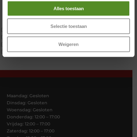
Materiaal
Koudschuim
Alles toestaan
Latex
Traagschuim
Selectie toestaan
Tweepersoons 1 kern
Tweepersoons 1 kern product
Weigeren
Tweepersoons 2 kernen
Webshop Only Collectie
Maandag: Gesloten
Dinsdag: Gesloten
Woensdag: Gesloten
Donderdag: 12:00 – 17:00
Vrijdag: 12:00 – 17:00
Zaterdag: 12:00 – 17:00