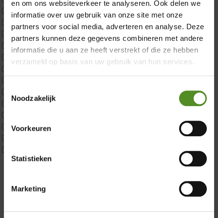
en om ons websiteverkeer te analyseren. Ook delen we
CustomBoxspring
informatie over uw gebruik van onze site met onze
ErkendMatras 1 Pers
partners voor social media, adverteren en analyse. Deze
ErkendMatras 2 Pers
partners kunnen deze gegevens combineren met andere
ErkendMatras twijfelaar product
informatie die u aan ze heeft verstrekt of die ze hebben
Matrassen
verzameld op basis van uw gebruik van hun services.
Matrastopper 10cm
p350 1 Pers
Toestemmingsselectie
p350 2 Pers
Noodzakelijk
p350 twijfelaar
Showroom Breda
P650 1 pers
P650 25cm Tweepersoons een kern aanpasbaar
Voorkeuren
Donderdag 12:00 – 17:00
P650 Twijfelaar
Vrijdag 12:00 – 17:00
Toppers
Statistieken
Maatvoering
Zaterdag 12:00 – 17:00
1 persoon
Zondag 12:00 – 17:00
2 personen
Marketing
2 personen split
Twijfelaar