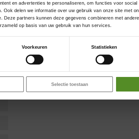
ent en advertenties te personaliseren, om functies voor social
. Ook delen we informatie over uw gebruik van onze site met on
e. Deze partners kunnen deze gegevens combineren met andere i
erzameld op basis van uw gebruik van hun services.
Showroom Breda
en zijn gemarkeerd met
*
Donderdag 12:00 – 17:00
Voorkeuren
Statistieken
Vrijdag 12:00 – 17:00
Zaterdag 12:00 – 17:00
Zondag 12:00 – 17:00
Selectie toestaan