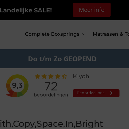
Meer info
Landelijke SALE!
Complete Boxsprings
Matrassen & T
Do t/m Zo GEOPEND
ith,Copy,Space,In,Bright