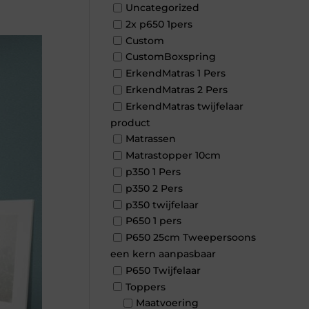
Uncategorized
2x p650 1pers
Custom
CustomBoxspring
ErkendMatras 1 Pers
ErkendMatras 2 Pers
ErkendMatras twijfelaar
product
Matrassen
Matrastopper 10cm
p350 1 Pers
p350 2 Pers
p350 twijfelaar
P650 1 pers
P650 25cm Tweepersoons
een kern aanpasbaar
P650 Twijfelaar
Toppers
Maatvoering