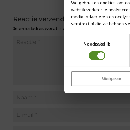
We gebruiken cookies om cont
websiteverkeer te analyseren
media, adverteren en analys
Reactie verzenden
verstrekt of die ze hebben v
Je e-mailadres wordt niet gepubliceerd.
Vereiste veld
Toestemmingsselectie
Noodzakelijk
Weigeren