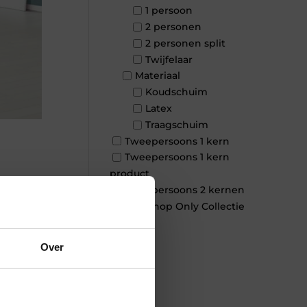
1 persoon
2 personen
2 personen split
Twijfelaar
Materiaal
Koudschuim
Latex
Traagschuim
Tweepersoons 1 kern
Tweepersoons 1 kern
product
Tweepersoons 2 kernen
×
Webshop Only Collectie
Over