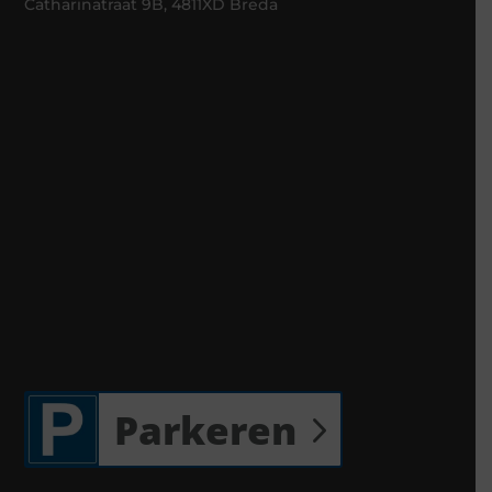
Catharinatraat 9B, 4811XD Breda
Parkeren