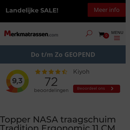
Meer info
Landelijke SALE!
0
Do t/m Zo GEOPEND
Topper NASA traagschuim
Tradition Ergonomic 11 CM