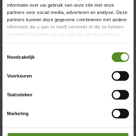
informatie over uw gebruik van onze site met onze
ErkendMatras 1 Pers
ErkendMatras 2 Pers
partners voor social media, adverteren en analyse. Deze
ErkendMatras twijfelaar product
partners kunnen deze gegevens combineren met andere
Matrassen
informatie die u aan ze heeft verstrekt of die ze hebben
Matrastopper 10cm
verzameld op basis van uw gebruik van hun services.
p350 1 Pers
p350 2 Pers
Toestemmingsselectie
Showroom Breda
p350 twijfelaar
Noodzakelijk
P650 1 pers
Donderdag 12:00 – 17:00
P650 25cm Tweepersoons een kern aanpasbaar
Voorkeuren
P650 Twijfelaar
Vrijdag 12:00 – 17:00
Toppers
Zaterdag 12:00 – 17:00
Maatvoering
Statistieken
Zondag 12:00 – 17:00
1 persoon
2 personen
Marketing
2 personen split
Twijfelaar
Materiaal
Koudschuim