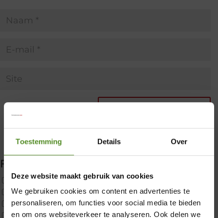
Toestemming
Details
Over
Filter producten
Deze website maakt gebruik van cookies
Uncategorized
We gebruiken cookies om content en advertenties te
2x p650 1pers
personaliseren, om functies voor social media te bieden
Custom
×
en om ons websiteverkeer te analyseren. Ook delen we
CustomBoxspring