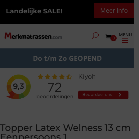
Meer info
Landelijke SALE!
0
Do t/m Zo GEOPEND
Topper Latex Welness 13 cm
Eenpersoons 1