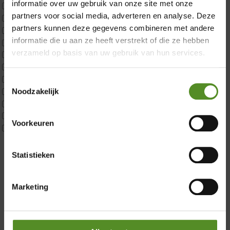
informatie over uw gebruik van onze site met onze
ErkendMatras 2 Pers
partners voor social media, adverteren en analyse. Deze
ErkendMatras twijfelaar product
partners kunnen deze gegevens combineren met andere
Matrassen
informatie die u aan ze heeft verstrekt of die ze hebben
Matrastopper 10cm
verzameld op basis van uw gebruik van hun services.
p350 1 Pers
p350 2 Pers
p350 twijfelaar
Toestemmingsselectie
Showroom Breda
Noodzakelijk
P650 1 pers
P650 25cm Tweepersoons een kern aanpasbaar
Donderdag 12:00 – 17:00
P650 Twijfelaar
Voorkeuren
Vrijdag 12:00 – 17:00
Toppers
Maatvoering
Zaterdag 12:00 – 17:00
1 persoon
Statistieken
Zondag 12:00 – 17:00
2 personen
2 personen split
Marketing
Twijfelaar
Materiaal
Koudschuim
Latex