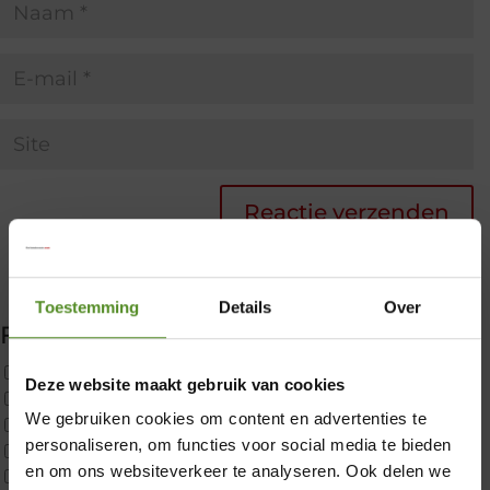
Toestemming
Details
Over
Filter producten
Uncategorized
Deze website maakt gebruik van cookies
2x p650 1pers
We gebruiken cookies om content en advertenties te
Custom
personaliseren, om functies voor social media te bieden
CustomBoxspring
×
en om ons websiteverkeer te analyseren. Ook delen we
ErkendMatras 1 Pers