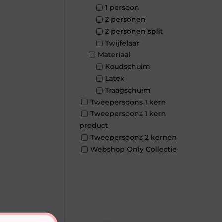
1 persoon
2 personen
2 personen split
Twijfelaar
Materiaal
Koudschuim
Latex
Traagschuim
Tweepersoons 1 kern
Tweepersoons 1 kern
product
Tweepersoons 2 kernen
Webshop Only Collectie