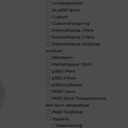
Uncategorized
2x p650 1pers
Custom
CustomBoxspring
ErkendMatras 1 Pers
ErkendMatras 2 Pers
ErkendMatras twijfelaar
product
Matrassen
Matrastopper 10cm
p350 1 Pers
p350 2 Pers
p350 twijfelaar
P650 1 pers
P650 25cm Tweepersoons
een kern aanpasbaar
P650 Twijfelaar
Toppers
Maatvoering