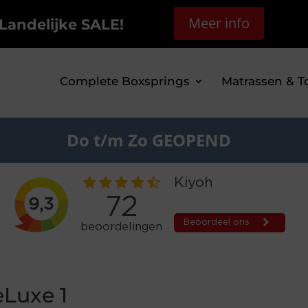
Meer info
Landelijke SALE!
Complete Boxsprings
Matrassen & T
Do t/m Zo GEOPEND
Luxe 1