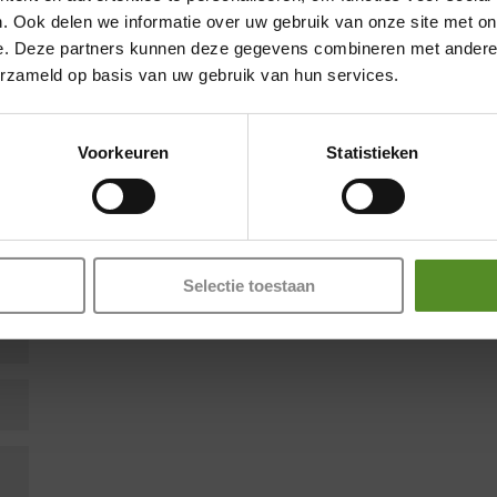
. Ook delen we informatie over uw gebruik van onze site met on
e. Deze partners kunnen deze gegevens combineren met andere i
Showroom Breda
en zijn gemarkeerd met
*
erzameld op basis van uw gebruik van hun services.
Donderdag 12:00 – 17:00
Vrijdag 12:00 – 17:00
Voorkeuren
Statistieken
Zaterdag 12:00 – 17:00
Zondag 12:00 – 17:00
Selectie toestaan