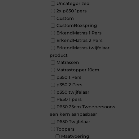
Uncategorized
2x p650 1pers
Custom
CustomBoxspring
ErkendMatras 1 Pers
ErkendMatras 2 Pers
ErkendMatras twijfelaar
product
Matrassen
Matrastopper 10cm
p350 1 Pers
p350 2 Pers
p350 twijfelaar
P650 1 pers
P650 25cm Tweepersoons
een kern aanpasbaar
P650 Twijfelaar
Toppers
Maatvoering