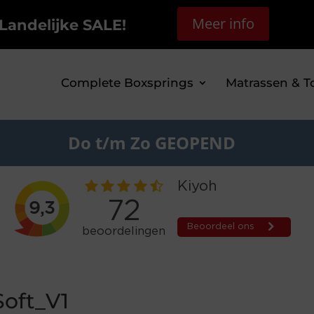
Meer info
Landelijke SALE!
Complete Boxsprings
Matrassen & T
Do t/m Zo GEOPEND
oft_V1