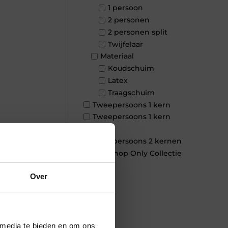
1 persoon
2 personen
2 personen split
Twijfelaar
Materiaal
Koudschuim
Latex
Traagschuim
Tweepersoons 1 kern
Tweepersoons 1 kern
product
Tweepersoons 2 kernen
×
Webshop Only Collectie
Over
 media te bieden en om ons