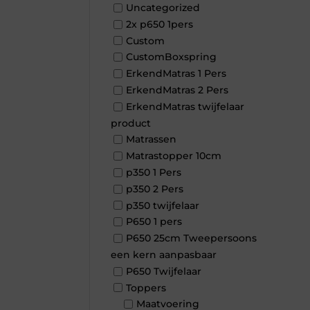
Uncategorized
2x p650 1pers
Custom
CustomBoxspring
ErkendMatras 1 Pers
ErkendMatras 2 Pers
ErkendMatras twijfelaar
product
Matrassen
Matrastopper 10cm
p350 1 Pers
p350 2 Pers
p350 twijfelaar
P650 1 pers
P650 25cm Tweepersoons
een kern aanpasbaar
P650 Twijfelaar
Toppers
Maatvoering