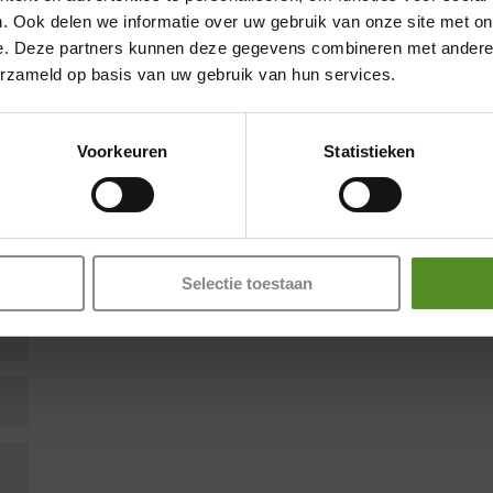
. Ook delen we informatie over uw gebruik van onze site met on
e. Deze partners kunnen deze gegevens combineren met andere i
Showroom Breda
en zijn gemarkeerd met
*
erzameld op basis van uw gebruik van hun services.
Donderdag 12:00 – 17:00
Vrijdag 12:00 – 17:00
Voorkeuren
Statistieken
Zaterdag 12:00 – 17:00
Zondag 12:00 – 17:00
Selectie toestaan