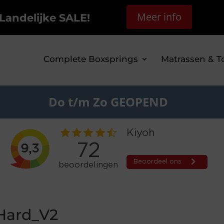
Meer info
Landelijke SALE!
Complete Boxsprings
Matrassen & T
Do t/m Zo GEOPEND
Hard_V2