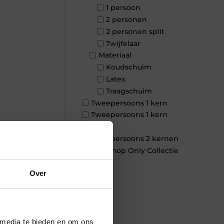
1 persoon
2 personen
2 personen split
Twijfelaar
Materiaal
Koudschuim
Latex
Traagschuim
Tweepersoons 1 kern
Tweepersoons 1 kern
product
Tweepersoons 2 kernen
×
Webshop Only Collectie
Over
 media te bieden en om ons