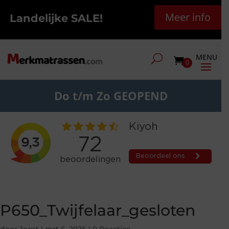
Meer info
Landelijke SALE!
0
Do t/m Zo GEOPEND
P650_Twijfelaar_gesloten
door
Joost
|
mrt 6, 2026
|
0 Reacties