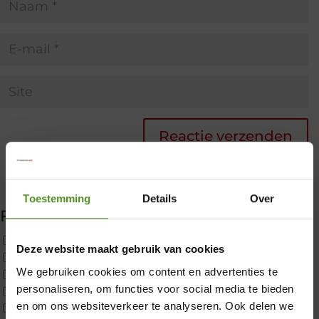
Toestemming
Details
Over
Filter producten
Uncategorized
Deze website maakt gebruik van cookies
2x p650 1pers
We gebruiken cookies om content en advertenties te
Custom
personaliseren, om functies voor social media te bieden
×
CustomBoxspring
en om ons websiteverkeer te analyseren. Ook delen we
ErkendMatras 1 Pers