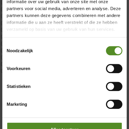
informatie over uw gebruik van onze site met onze
ErkendMatras 2 Pers
partners voor social media, adverteren en analyse. Deze
ErkendMatras twijfelaar product
partners kunnen deze gegevens combineren met andere
Matrassen
informatie die u aan ze heeft verstrekt of die ze hebben
Matrastopper 10cm
verzameld op basis van uw gebruik van hun services.
p350 1 Pers
p350 2 Pers
p350 twijfelaar
Toestemmingsselectie
P650 1 pers
Noodzakelijk
Showroom Breda
P650 25cm Tweepersoons een kern aanpasbaar
P650 Twijfelaar
Donderdag 12:00 – 17:00
Voorkeuren
Toppers
Vrijdag 12:00 – 17:00
Maatvoering
Zaterdag 12:00 – 17:00
1 persoon
Statistieken
2 personen
Zondag 12:00 – 17:00
2 personen split
Marketing
Twijfelaar
Materiaal
Koudschuim
Latex