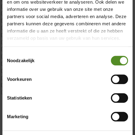
en om ons websiteverkeer te analyseren. Ook delen we
CustomBoxspring
informatie over uw gebruik van onze site met onze
ErkendMatras 1 Pers
partners voor social media, adverteren en analyse. Deze
ErkendMatras 2 Pers
partners kunnen deze gegevens combineren met andere
ErkendMatras twijfelaar product
informatie die u aan ze heeft verstrekt of die ze hebben
Matrassen
verzameld op basis van uw gebruik van hun services.
Matrastopper 10cm
p350 1 Pers
Toestemmingsselectie
p350 2 Pers
Noodzakelijk
Showroom Breda
p350 twijfelaar
P650 1 pers
Donderdag 12:00 – 17:00
P650 25cm Tweepersoons een kern aanpasbaar
Voorkeuren
P650 Twijfelaar
Vrijdag 12:00 – 17:00
Toppers
Zaterdag 12:00 – 17:00
Statistieken
Maatvoering
Zondag 12:00 – 17:00
1 persoon
2 personen
Marketing
2 personen split
Twijfelaar