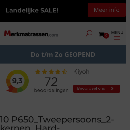
Meer info
Landelijke SALE!
0
Do t/m Zo GEOPEND
10 P650_Tweepersoons_2-
kernen_Hard-