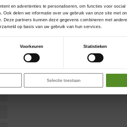
ent en advertenties te personaliseren, om functies voor social
. Ook delen we informatie over uw gebruik van onze site met on
e. Deze partners kunnen deze gegevens combineren met andere i
Showroom Breda
erzameld op basis van uw gebruik van hun services.
en zijn gemarkeerd met
*
Donderdag 12:00 – 17:00
Vrijdag 12:00 – 17:00
Voorkeuren
Statistieken
Zaterdag 12:00 – 17:00
Zondag 12:00 – 17:00
Selectie toestaan