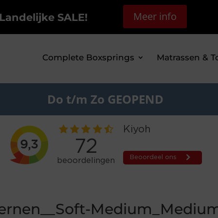
Meer info
Landelijke SALE!
Complete Boxsprings
Matrassen & T
Do t/m Zo GEOPEND
kernen__Soft-Medium_Mediu