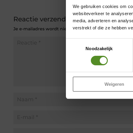
We gebruiken cookies om cont
websiteverkeer te analyseren
Reactie verzenden
media, adverteren en analys
verstrekt of die ze hebben v
Je e-mailadres wordt niet gepubliceerd.
Vereiste veld
Toestemmingsselectie
Noodzakelijk
Weigeren