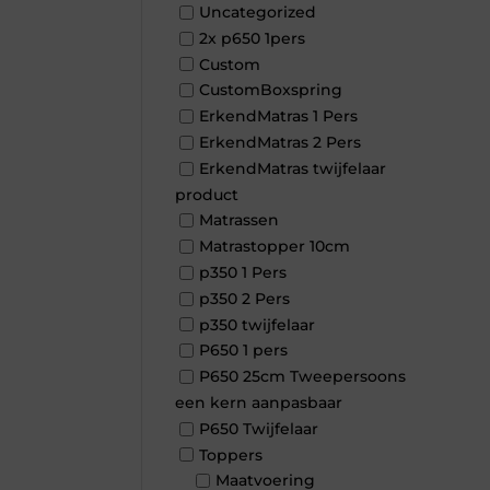
Uncategorized
2x p650 1pers
Custom
CustomBoxspring
ErkendMatras 1 Pers
ErkendMatras 2 Pers
ErkendMatras twijfelaar
product
Matrassen
Matrastopper 10cm
p350 1 Pers
p350 2 Pers
p350 twijfelaar
P650 1 pers
P650 25cm Tweepersoons
een kern aanpasbaar
P650 Twijfelaar
Toppers
Maatvoering