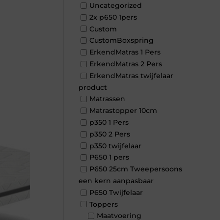
Uncategorized
2x p650 1pers
Custom
CustomBoxspring
ErkendMatras 1 Pers
ErkendMatras 2 Pers
ErkendMatras twijfelaar
product
Matrassen
Matrastopper 10cm
p350 1 Pers
p350 2 Pers
p350 twijfelaar
P650 1 pers
P650 25cm Tweepersoons
een kern aanpasbaar
P650 Twijfelaar
Toppers
Maatvoering