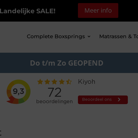
Meer info
Landelijke SALE!
Complete Boxsprings
Matrassen & T
Do t/m Zo GEOPEND
t