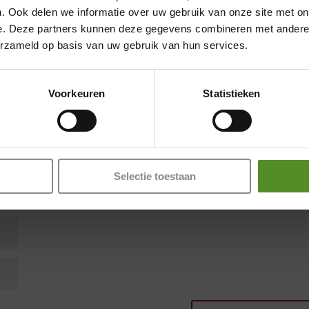
. Ook delen we informatie over uw gebruik van onze site met on
Showroom Breda
en zijn gemarkeerd met
*
e. Deze partners kunnen deze gegevens combineren met andere i
erzameld op basis van uw gebruik van hun services.
Donderdag 12:00 – 17:00
Vrijdag 12:00 – 17:00
Voorkeuren
Statistieken
Zaterdag 12:00 – 17:00
Zondag 12:00 – 17:00
Selectie toestaan