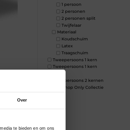
1 persoon
2 personen
2 personen split
Twijfelaar
Materiaal
Koudschuim
Latex
Traagschuim
Tweepersoons 1 kern
Tweepersoons 1 kern
product
Tweepersoons 2 kernen
×
Webshop Only Collectie
Over
 media te bieden en om ons