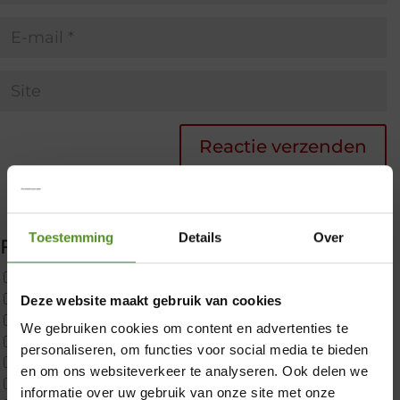
Toestemming
Details
Over
Filter producten
Uncategorized
2x p650 1pers
Deze website maakt gebruik van cookies
Custom
We gebruiken cookies om content en advertenties te
CustomBoxspring
personaliseren, om functies voor social media te bieden
ErkendMatras 1 Pers
×
en om ons websiteverkeer te analyseren. Ook delen we
ErkendMatras 2 Pers
informatie over uw gebruik van onze site met onze