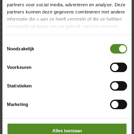
ErkendMatras twijfelaar product
partners voor social media, adverteren en analyse. Deze
Matrassen
partners kunnen deze gegevens combineren met andere
Matrastopper 10cm
informatie die u aan ze heeft verstrekt of die ze hebben
p350 1 Pers
verzameld op basis van uw gebruik van hun services.
p350 2 Pers
p350 twijfelaar
Toestemmingsselectie
P650 1 pers
Showroom Breda
Noodzakelijk
P650 25cm Tweepersoons een kern aanpasbaar
P650 Twijfelaar
Donderdag 12:00 – 17:00
Toppers
Voorkeuren
Vrijdag 12:00 – 17:00
Maatvoering
Zaterdag 12:00 – 17:00
1 persoon
Statistieken
2 personen
Zondag 12:00 – 17:00
2 personen split
Twijfelaar
Marketing
Materiaal
Koudschuim
Latex
Traagschuim
Alles toestaan