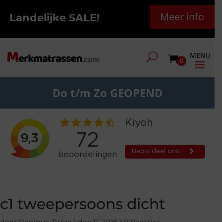
Meer info
Landelijke SALE!
0
Do t/m Zo GEOPEND
c1 tweepersoons dicht
door
Danique Twize
|
dec 11, 2025
|
0 Reacties