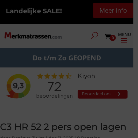
Meer info
Landelijke SALE!
0
Do t/m Zo GEOPEND
C3 HR 52 2 pers open lagen
door
Danique Twize
|
dec 11, 2025
|
0 Reacties