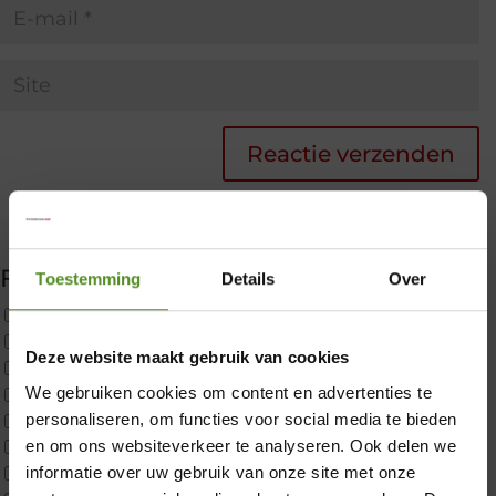
Filter producten
Toestemming
Details
Over
Uncategorized
2x p650 1pers
Deze website maakt gebruik van cookies
Custom
We gebruiken cookies om content en advertenties te
CustomBoxspring
personaliseren, om functies voor social media te bieden
ErkendMatras 1 Pers
×
en om ons websiteverkeer te analyseren. Ook delen we
ErkendMatras 2 Pers
informatie over uw gebruik van onze site met onze
ErkendMatras twijfelaar product