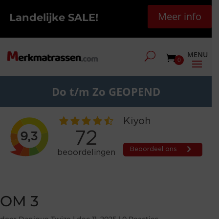
Meer info
Landelijke SALE!
0
Do t/m Zo GEOPEND
OM 3
door
Danique Twize
|
dec 11, 2025
|
0 Reacties