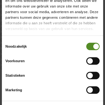
en om ons websiteverkeer te analyseren. Ook delen we
CustomBoxspring
informatie over uw gebruik van onze site met onze
ErkendMatras 1 Pers
ErkendMatras 2 Pers
partners voor social media, adverteren en analyse. Deze
ErkendMatras twijfelaar product
partners kunnen deze gegevens combineren met andere
Matrassen
informatie die u aan ze heeft verstrekt of die ze hebben
Matrastopper 10cm
verzameld op basis van uw gebruik van hun services.
p350 1 Pers
p350 2 Pers
Toestemmingsselectie
p350 twijfelaar
Noodzakelijk
P650 1 pers
Showroom Breda
P650 25cm Tweepersoons een kern aanpasbaar
Voorkeuren
P650 Twijfelaar
Donderdag 12:00 – 17:00
Toppers
Vrijdag 12:00 – 17:00
Maatvoering
Statistieken
Zaterdag 12:00 – 17:00
1 persoon
2 personen
Zondag 12:00 – 17:00
Marketing
2 personen split
Twijfelaar
Materiaal