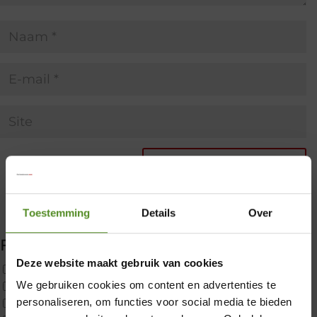
Toestemming
Details
Over
Filter producten
Deze website maakt gebruik van cookies
Uncategorized
We gebruiken cookies om content en advertenties te
2x p650 1pers
×
personaliseren, om functies voor social media te bieden
Custom