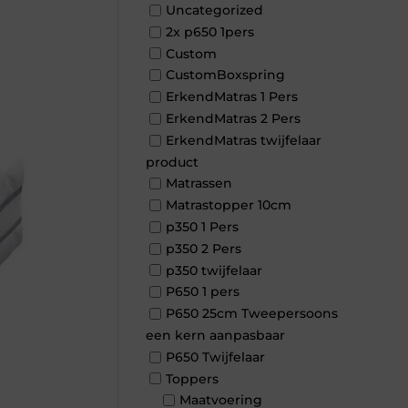
Uncategorized
2x p650 1pers
Custom
CustomBoxspring
ErkendMatras 1 Pers
ErkendMatras 2 Pers
ErkendMatras twijfelaar
product
Matrassen
Matrastopper 10cm
p350 1 Pers
p350 2 Pers
p350 twijfelaar
P650 1 pers
P650 25cm Tweepersoons
een kern aanpasbaar
P650 Twijfelaar
Toppers
Maatvoering