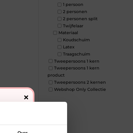
1 persoon
2 personen
2 personen split
Twijfelaar
Materiaal
Koudschuim
Latex
Traagschuim
Tweepersoons 1 kern
Tweepersoons 1 kern
product
Tweepersoons 2 kernen
Webshop Only Collectie
×
Over