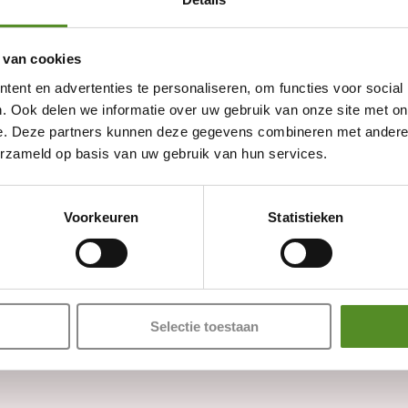
 van cookies
ent en advertenties te personaliseren, om functies voor social
. Ook delen we informatie over uw gebruik van onze site met on
e. Deze partners kunnen deze gegevens combineren met andere i
erzameld op basis van uw gebruik van hun services.
Showroom Breda
Voorkeuren
Statistieken
Donderdag 12:00 – 17:00
en zijn gemarkeerd met
*
Vrijdag 12:00 – 17:00
Zaterdag 12:00 – 17:00
Zondag 12:00 – 17:00
Selectie toestaan