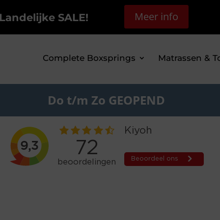
Meer info
Landelijke SALE!
Complete Boxsprings
Matrassen & T
Do t/m Zo GEOPEND