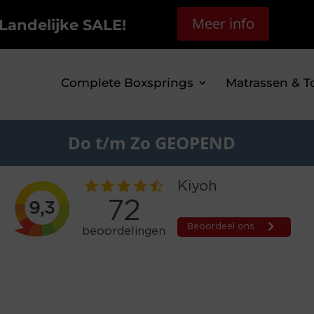
Meer info
Landelijke SALE!
Complete Boxsprings
Matrassen & T
Do t/m Zo GEOPEND