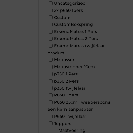
Uncategorized
2x p650 1pers
Custom
CustomBoxspring
ErkendMatras 1 Pers
ErkendMatras 2 Pers
ErkendMatras twijfelaar
product
Matrassen
Matrastopper 10cm
p350 1 Pers
p350 2 Pers
p350 twijfelaar
P650 1 pers
P650 25cm Tweepersoons
een kern aanpasbaar
P650 Twijfelaar
Toppers
Maatvoering