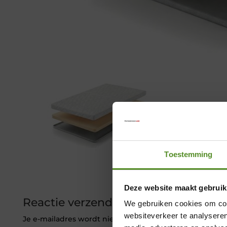
Toestemming
Deze website maakt gebruik
Reactie verzenden
We gebruiken cookies om cont
websiteverkeer te analyseren
Je e-mailadres wordt niet gepubliceerd.
Vereiste veld