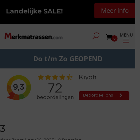
Meer info
Landelijke SALE!
0
Do t/m Zo GEOPEND
3
door
Joost
|
nov 16, 2025
|
0 Reacties