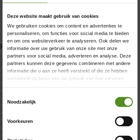
×
Deze website maakt gebruik van cookies
We gebruiken cookies om content en advertenties te
personaliseren, om functies voor social media te bieden
en om ons websiteverkeer te analyseren. Ook delen we
Filter producten
informatie over uw gebruik van onze site met onze
partners voor social media, adverteren en analyse. Deze
Uncategorized
partners kunnen deze gegevens combineren met andere
2x p650 1pers
informatie die u aan ze heeft verstrekt of die ze hebben
Custom
verzameld op basis van uw gebruik van hun services.
CustomBoxspring
ErkendMatras 1 Pers
ErkendMatras 2 Pers
Toestemmingsselectie
ErkendMatras twijfelaar product
Noodzakelijk
Matrassen
Matrastopper 10cm
Voorkeuren
p350 1 Pers
Showroom Breda
p350 2 Pers
p350 twijfelaar