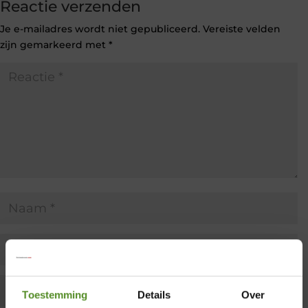
Reactie verzenden
Je e-mailadres wordt niet gepubliceerd.
Vereiste velden
zijn gemarkeerd met
*
Toestemming
Details
Over