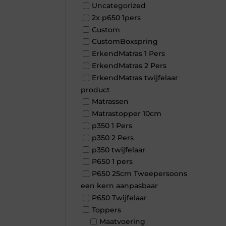
Uncategorized
2x p650 1pers
Custom
CustomBoxspring
ErkendMatras 1 Pers
ErkendMatras 2 Pers
ErkendMatras twijfelaar
product
Matrassen
Matrastopper 10cm
p350 1 Pers
p350 2 Pers
p350 twijfelaar
P650 1 pers
P650 25cm Tweepersoons
een kern aanpasbaar
P650 Twijfelaar
Toppers
Maatvoering