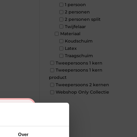
1 persoon
2 personen
2 personen split
Twijfelaar
Materiaal
Koudschuim
Latex
Traagschuim
Tweepersoons 1 kern
Tweepersoons 1 kern
product
Tweepersoons 2 kernen
Webshop Only Collectie
×
Over