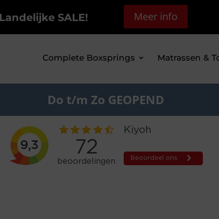
Meer info
Landelijke SALE!
Complete Boxsprings
Matrassen & T
Do t/m Zo GEOPEND