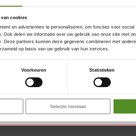
 van cookies
ent en advertenties te personaliseren, om functies voor social
. Ook delen we informatie over uw gebruik van onze site met on
e. Deze partners kunnen deze gegevens combineren met andere i
erzameld op basis van uw gebruik van hun services.
Showroom Breda
Donderdag 12:00 – 17:00
Voorkeuren
Statistieken
en zijn gemarkeerd met
*
Vrijdag 12:00 – 17:00
Zaterdag 12:00 – 17:00
Zondag 12:00 – 17:00
Selectie toestaan