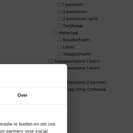
1 persoon
2 personen
2 personen split
Twijfelaar
Materiaal
Koudschuim
Latex
Traagschuim
Tweepersoons 1 kern
Tweepersoons 1 kern
product
×
Tweepersoons 2 kernen
Webshop Only Collectie
Over
 media te bieden en om ons
ze partners voor social