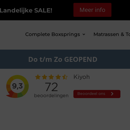
Meer info
Landelijke SALE!
Complete Boxsprings
Matrassen & T
Do t/m Zo GEOPEND