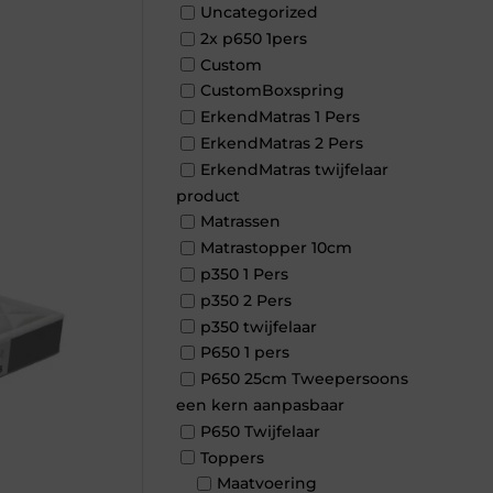
Uncategorized
2x p650 1pers
Custom
CustomBoxspring
ErkendMatras 1 Pers
ErkendMatras 2 Pers
ErkendMatras twijfelaar
product
Matrassen
Matrastopper 10cm
p350 1 Pers
p350 2 Pers
p350 twijfelaar
P650 1 pers
P650 25cm Tweepersoons
een kern aanpasbaar
P650 Twijfelaar
Toppers
Maatvoering