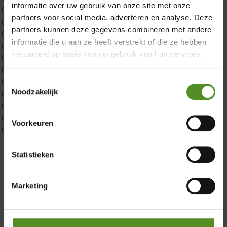
informatie over uw gebruik van onze site met onze
ErkendMatras 2 Pers
partners voor social media, adverteren en analyse. Deze
ErkendMatras twijfelaar product
partners kunnen deze gegevens combineren met andere
Matrassen
informatie die u aan ze heeft verstrekt of die ze hebben
Matrastopper 10cm
verzameld op basis van uw gebruik van hun services.
p350 1 Pers
p350 2 Pers
p350 twijfelaar
Toestemmingsselectie
Noodzakelijk
P650 1 pers
Showroom Breda
P650 25cm Tweepersoons een kern aanpasbaar
P650 Twijfelaar
Donderdag 12:00 – 17:00
Voorkeuren
Toppers
Vrijdag 12:00 – 17:00
Maatvoering
Zaterdag 12:00 – 17:00
1 persoon
Statistieken
2 personen
Zondag 12:00 – 17:00
2 personen split
Marketing
Twijfelaar
Materiaal
Koudschuim
Latex