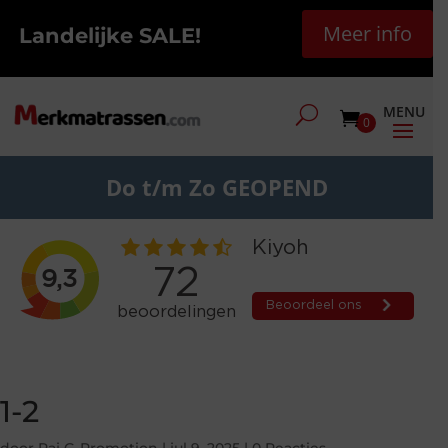
Meer info
Landelijke SALE!
0
Do t/m Zo GEOPEND
1-2
door
Raj G-Promotion
|
jul 9, 2025
|
0 Reacties