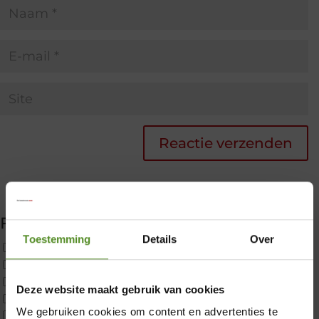
Filter producten
Toestemming
Details
Over
Uncategorized
2x p650 1pers
Custom
Deze website maakt gebruik van cookies
CustomBoxspring
We gebruiken cookies om content en advertenties te
ErkendMatras 1 Pers