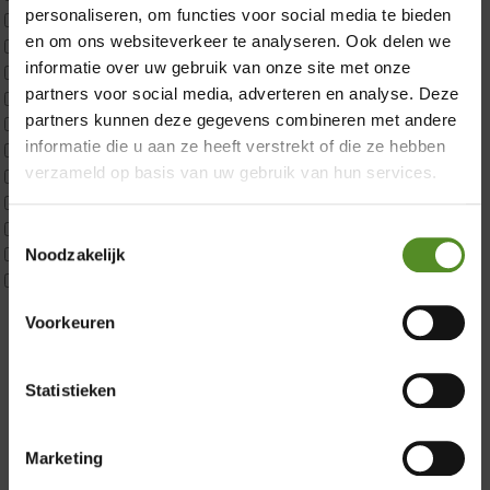
personaliseren, om functies voor social media te bieden
ErkendMatras 2 Pers
×
en om ons websiteverkeer te analyseren. Ook delen we
ErkendMatras twijfelaar product
informatie over uw gebruik van onze site met onze
Matrassen
partners voor social media, adverteren en analyse. Deze
Matrastopper 10cm
partners kunnen deze gegevens combineren met andere
p350 1 Pers
informatie die u aan ze heeft verstrekt of die ze hebben
p350 2 Pers
verzameld op basis van uw gebruik van hun services.
p350 twijfelaar
P650 1 pers
P650 25cm Tweepersoons een kern aanpasbaar
Toestemmingsselectie
P650 Twijfelaar
Noodzakelijk
Toppers
Showroom Breda
Maatvoering
Voorkeuren
Zaterdag: 12:00 – 17:00
1 persoon
2 personen
Zondag: 12:00 – 17:00
2 personen split
Statistieken
Doordeweeks op afspraak
Twijfelaar
Materiaal
Marketing
Koudschuim
Latex