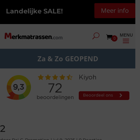
Meer info
Landelijke SALE!
0
Za & Zo GEOPEND
2
door
Raj G-Promotion
|
jul 9, 2025
|
0 Reacties