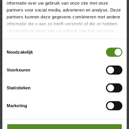
informatie over uw gebruik van onze site met onze
ErkendMatras 2 Pers
partners voor social media, adverteren en analyse. Deze
ErkendMatras twijfelaar product
partners kunnen deze gegevens combineren met andere
Matrassen
informatie die u aan ze heeft verstrekt of die ze hebben
Matrastopper 10cm
verzameld op basis van uw gebruik van hun services.
p350 1 Pers
p350 2 Pers
p350 twijfelaar
Toestemmingsselectie
Noodzakelijk
P650 1 pers
Showroom Breda
P650 25cm Tweepersoons een kern aanpasbaar
P650 Twijfelaar
Donderdag 12:00 – 17:00
Voorkeuren
Toppers
Vrijdag 12:00 – 17:00
Maatvoering
Zaterdag 12:00 – 17:00
1 persoon
Statistieken
2 personen
Zondag 12:00 – 17:00
2 personen split
Marketing
Twijfelaar
Materiaal
Koudschuim
Latex