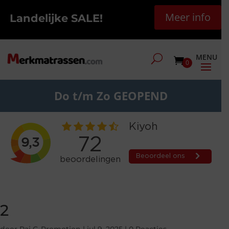
Meer info
Landelijke SALE!
0
Do t/m Zo GEOPEND
2
door
Raj G-Promotion
|
jul 9, 2025
|
0 Reacties