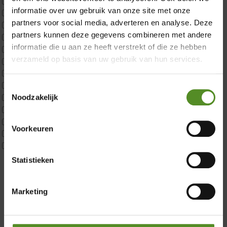
CustomBoxspring
informatie over uw gebruik van onze site met onze
ErkendMatras 1 Pers
partners voor social media, adverteren en analyse. Deze
ErkendMatras 2 Pers
partners kunnen deze gegevens combineren met andere
ErkendMatras twijfelaar product
informatie die u aan ze heeft verstrekt of die ze hebben
Matrassen
verzameld op basis van uw gebruik van hun services.
Matrastopper 10cm
p350 1 Pers
p350 2 Pers
Toestemmingsselectie
Noodzakelijk
p350 twijfelaar
P650 1 pers
Showroom Breda
P650 25cm Tweepersoons een kern aanpasbaar
Voorkeuren
P650 Twijfelaar
Donderdag 12:00 – 17:00
Toppers
Vrijdag 12:00 – 17:00
Maatvoering
Statistieken
Zaterdag 12:00 – 17:00
1 persoon
Zondag 12:00 – 17:00
2 personen
Marketing
2 personen split
Twijfelaar
Materiaal