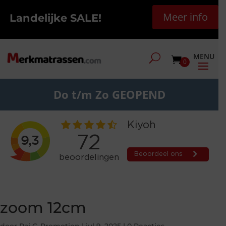
Meer info
Landelijke SALE!
0
Do t/m Zo GEOPEND
zoom 12cm
door
Raj G-Promotion
|
jul 9, 2025
|
0 Reacties