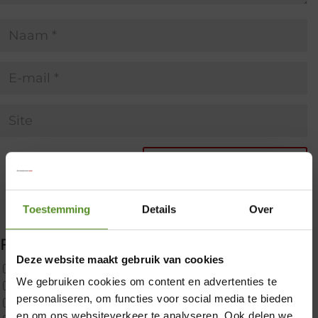
Toestemming
Details
Over
Filter producten
Deze website maakt gebruik van cookies
Uncategorized
We gebruiken cookies om content en advertenties te
2x p650 1pers
×
personaliseren, om functies voor social media te bieden
Custom
en om ons websiteverkeer te analyseren. Ook delen we