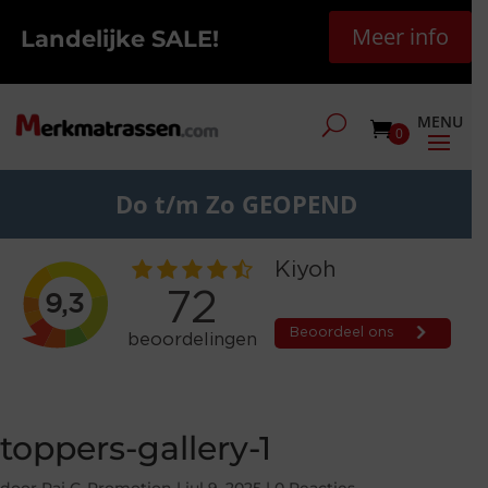
Meer info
Landelijke SALE!
0
Do t/m Zo GEOPEND
toppers-gallery-1
door
Raj G-Promotion
|
jul 9, 2025
|
0 Reacties