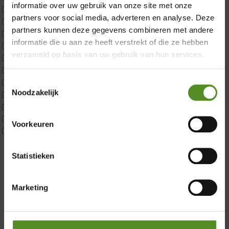
informatie over uw gebruik van onze site met onze
ErkendMatras 2 Pers
partners voor social media, adverteren en analyse. Deze
ErkendMatras twijfelaar product
partners kunnen deze gegevens combineren met andere
Matrassen
informatie die u aan ze heeft verstrekt of die ze hebben
Matrastopper 10cm
verzameld op basis van uw gebruik van hun services.
p350 1 Pers
p350 2 Pers
p350 twijfelaar
Toestemmingsselectie
Noodzakelijk
P650 1 pers
Showroom Breda
P650 25cm Tweepersoons een kern aanpasbaar
P650 Twijfelaar
Donderdag 12:00 – 17:00
Voorkeuren
Toppers
Vrijdag 12:00 – 17:00
Maatvoering
Zaterdag 12:00 – 17:00
1 persoon
Statistieken
2 personen
Zondag 12:00 – 17:00
2 personen split
Marketing
Twijfelaar
Materiaal
Koudschuim
Latex